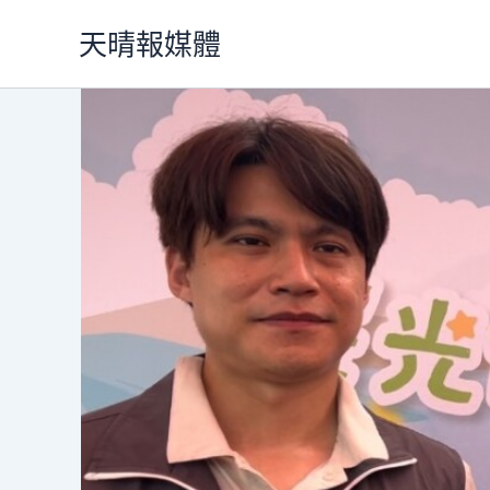
跳
天晴報媒體
至
主
要
內
容