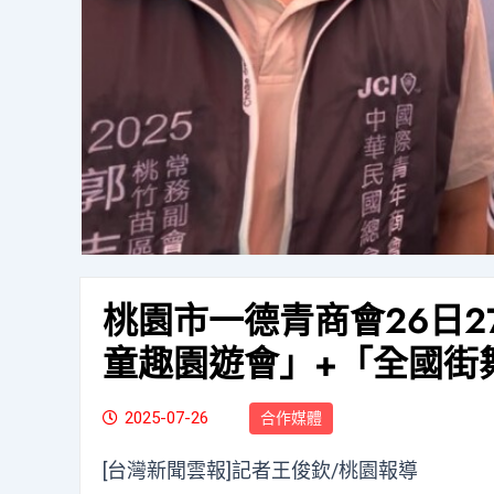
桃園市一德青商會26日
童趣園遊會」+「全國街
2025-07-26
合作媒體
[台灣新聞雲報]記者王俊欽/桃園報導