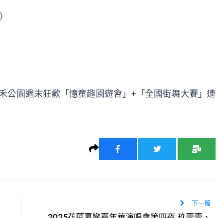
號）
風禾公園週末狂歡「憶童趣園遊會」+「全國街舞大賽」連
下一篇
2025花蓮夏戀嘉年華演唱會第四夜 玖壹壹、