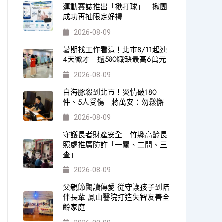
運動賽誌推出「揪打球」 揪團
成功再抽限定好禮
2026-08-09
暑期找工作看這！北市8/11起連
4天徵才 逾580職缺最高6萬元
2026-08-09
白海豚殺到北市！災情破180
件、5人受傷 蔣萬安：勿鬆懈
2026-08-09
守護長者財產安全 竹縣高齡長
照處推廣防詐「一關、二問、三
查」
2026-08-09
父親節閱讀傳愛 從守護孩子到陪
伴長輩 鳳山醫院打造失智友善全
齡家庭