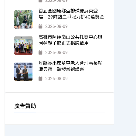
2026-08-09
首屆全國原鄉盃排球賽屏東登
場 29隊熱血爭冠力拚40萬獎金
2026-08-09
高雄市阿蓮崗山公共托嬰中心與
阿蓮親子館正式揭牌啟用
2026-08-09
許縣長出席草屯老人會理事長就
職典禮 頒發當選證書
2026-08-09
廣告贊助