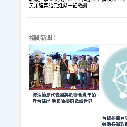
民用選票給民進黨一記教訓
相關新聞：
復活節島代表團將於聯合豐年節
登台演出 縣長徐榛蔚邀請世界
走進花蓮 體驗多元文化之美
台鋼雄鷹台
鈴縣長爭取