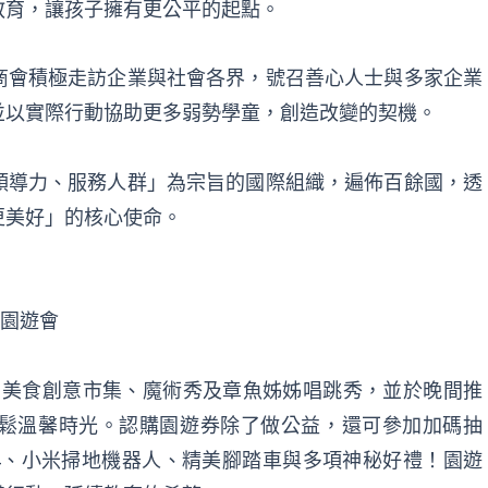
教育，讓孩子擁有更公平的起點。
商會積極走訪企業與社會各界，號召善心人士與多家企業
並以實際行動協助更多弱勢學童，創造改變的契機。
領導力、服務人群」為宗旨的國際組織，遍佈百餘國，透
更美好」的核心使命。
善園遊會
關、美食創意市集、魔術秀及章魚姊姊唱跳秀，並於晚間推
鬆溫馨時光。認購園遊券除了做公益，還可參加加碼抽
ds 4、小米掃地機器人、精美腳踏車與多項神秘好禮！園遊