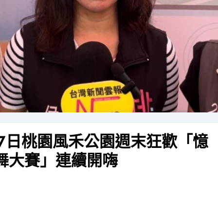
27日桃園風禾公園週末狂歡「憶
舞大賽」連續開嗨