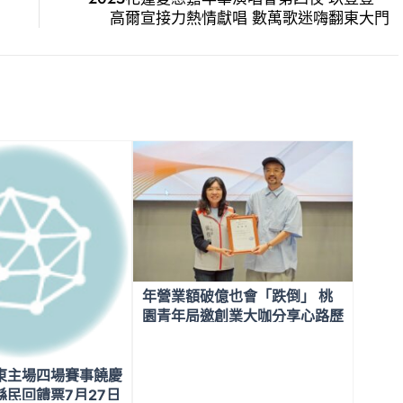
高爾宣接力熱情獻唱 數萬歌迷嗨翻東大門
年營業額破億也會「跌倒」 桃
園青年局邀創業大咖分享心路歷
程
東主場四場賽事饒慶
縣民回饋票7月27日