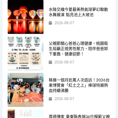
水陸交織今夏最美熱氣球夢幻聯動
水舞展演 點亮池上大坡池
2026-08-07
父親節關心爸爸心理健康，桃園衛
生局籲正視男性壓力，陪伴爸爸卸
下重擔、健康迎節！
2026-08-07
移展一個月近萬人次造訪！2026台
東博覽會「紅土之上」棒球特展熱
血持續沸騰
2026-08-07
厚德傳家 臺東縣表揚36位模範父親