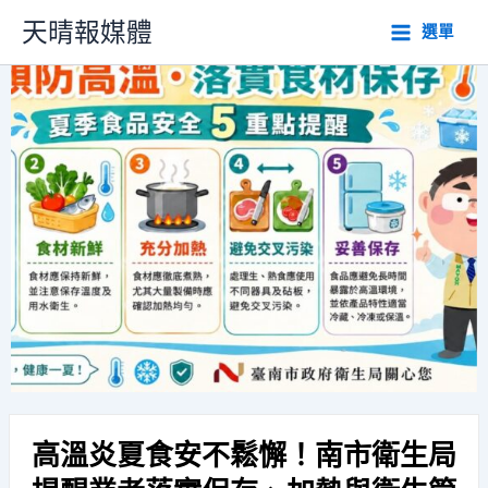
跳
天晴報媒體
選單
至
主
要
內
容
高溫炎夏食安不鬆懈！南市衛生局