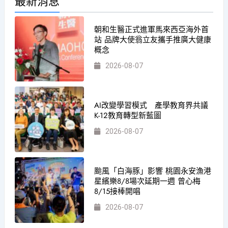
最新消息
朝和生醫正式進軍馬來西亞海外首
站 品牌大使翁立友攜手推廣大健康
概念
2026-08-07
AI改變學習模式 產學教育界共議
K-12教育轉型新藍圖
2026-08-07
颱風「白海豚」影響 桃園永安漁港
星繽樂8/8場次延期一週 曾心梅
8/15接棒開唱
2026-08-07