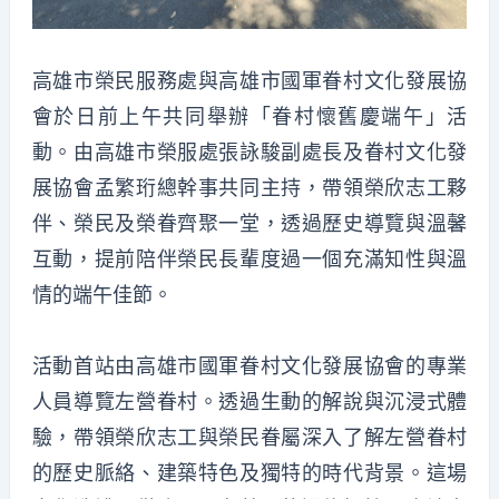
高雄市榮民服務處與高雄市國軍眷村文化發展協
會於日前上午共同舉辦「眷村懷舊慶端午」活
動。由高雄市榮服處張詠駿副處長及眷村文化發
展協會孟繁珩總幹事共同主持，帶領榮欣志工夥
伴、榮民及榮眷齊聚一堂，透過歷史導覽與溫馨
互動，提前陪伴榮民長輩度過一個充滿知性與溫
情的端午佳節。
活動首站由高雄市國軍眷村文化發展協會的專業
人員導覽左營眷村。透過生動的解說與沉浸式體
驗，帶領榮欣志工與榮民眷屬深入了解左營眷村
的歷史脈絡、建築特色及獨特的時代背景。這場