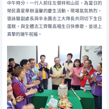
中午時分，一行人前往左營祥和山莊，為當日的
榮民壽星舉辦溫馨的慶生活動。現場氣氛熱烈，
張詠駿副處長與辛永團志工大隊長共同切下生日
蛋糕，與全體志工齊聲高唱生日快樂歌，並送上
真摯的端午祝福。