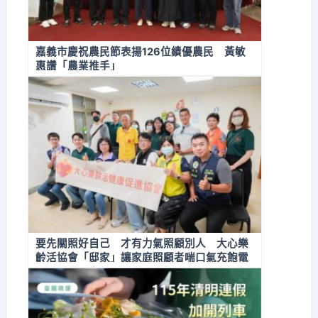
嘉義市慶祝農民節表揚126位績優農民 黃敏
惠讚「農業推手」
要先關照好自己 才有力氣照顧別人 大心樂
齡活協會「邸家」讓家庭照顧者喘口氣充飽電