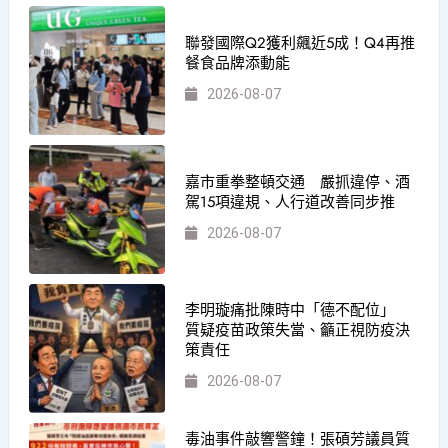
聯發國際Q2獲利飆近5成！Q4再推
餐食品牌添動能
2026-08-07
嘉市重拳整頓交通 嚴抓違停、酒
駕15項違規、人行道改善同步推
2026-08-07
李明璇痛批陳時中「德不配位」
質疑疫苗政策失當、籲正視防疫決
策責任
2026-08-07
毒油事件敲響警鐘！張碩芳議員質