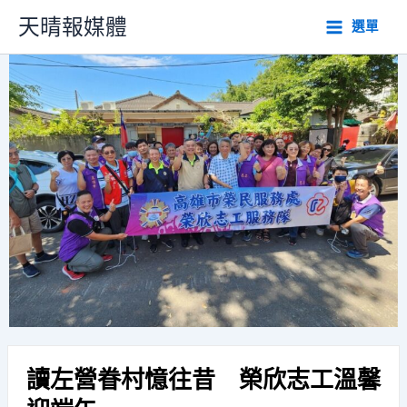
跳
天晴報媒體
選單
至
主
要
內
容
讀左營眷村憶往昔 榮欣志工溫馨