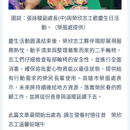
圖説：張詠駿副處長(中)與榮欣志工歡慶生日活
動。（榮服處提供）
慶生活動圓滿結束後，榮欣志工夥伴隨即展現服
務熱忱，動手清潔與整理募集而來的二手輪椅。
志工們仔細檢查每部輪椅的安全性，並進行全面
消毒，確保這批愛心物資能以最佳狀態，提供給
有行動需求的榮民長輩使用。高雄市榮服處表
示，未來將持續連結地方資源，落實榮民眷的照
顧工作，並將這份善意與溫暖延續下去。
此篇文章最開始出處為:
讀左營眷村憶往昔 榮欣
志工溫馨迎端午