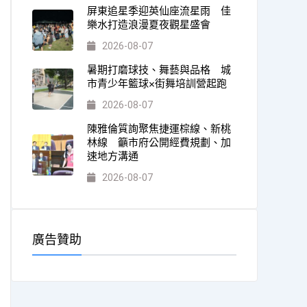
屏東追星季迎英仙座流星雨 佳
樂水打造浪漫夏夜觀星盛會
2026-08-07
暑期打磨球技、舞藝與品格 城
市青少年籃球×街舞培訓營起跑
2026-08-07
陳雅倫質詢聚焦捷運棕線、新桃
林線 籲市府公開經費規劃、加
速地方溝通
2026-08-07
廣告贊助