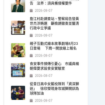
告 法界：須具備侵權要件
2026-08-07
詹江村赴調查站、警察局告發黃
世杰涉賄選 籲檢調徹查並釐清
行政中立爭議
2026-08-07
親子互動式繪本故事劇場8月23
日登場 下周一開放線上報名
2026-08-07
食安事件頻傳引憂心 市議員楊
朝偉要求設食安實驗室
2026-08-07
從昔日高中女籃校隊到「資深獅
迷」 徐欣瑩現身攻城獅開訓為
球隊加油
2026-08-07