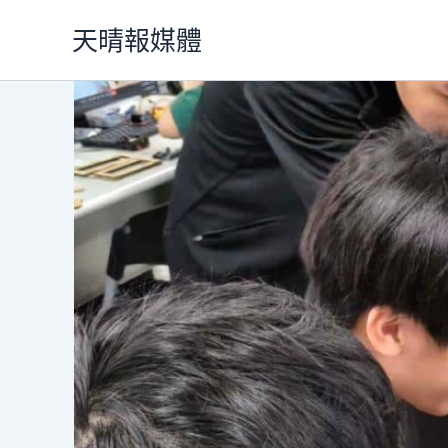
跳
天晴報媒體
至
主
要
內
容