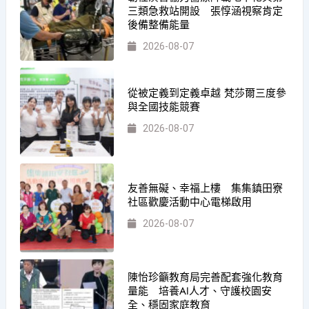
三類急救站開設 張惇涵視察肯定
後備整備能量
2026-08-07
從被定義到定義卓越 梵莎爾三度參
與全國技能競賽
2026-08-07
友善無礙、幸福上樓 集集鎮田寮
社區歡慶活動中心電梯啟用
2026-08-07
陳怡珍籲教育局完善配套強化教育
量能 培養AI人才、守護校園安
全、穩固家庭教育