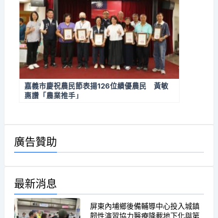
嘉義市慶祝農民節表揚126位績優農民 黃敏
惠讚「農業推手」
廣告贊助
最新消息
屏東內埔鄉後備輔導中心投入城鎮
韌性演習協力醫療降載地下化與第