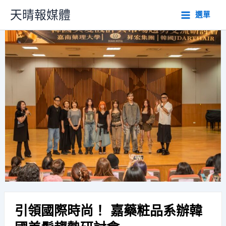
跳
天晴報媒體
選單
至
主
要
內
容
引領國際時尚！ 嘉藥粧品系辦韓