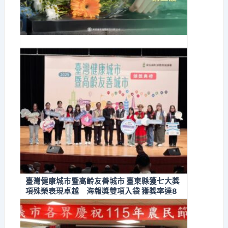
臺灣健康城市暨高齡友善城市 臺東縣獲七大獎
項殊榮表現卓越 海報獎雙項入袋 獲獎率達8
7.5%