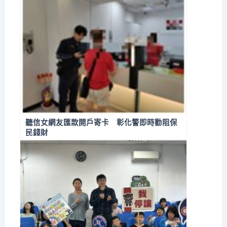
聽信女網友匯款開戶寄卡 彰化警即時勸阻保
民錢財