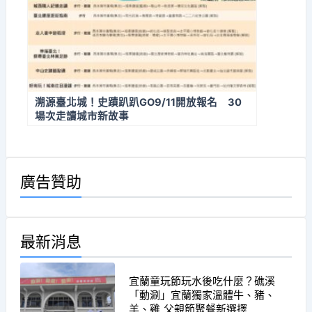
溯源臺北城！史蹟趴趴GO9/11開放報名 30
場次走讀城市新故事
廣告贊助
最新消息
宜蘭童玩節玩水後吃什麼？礁溪
「動涮」宜蘭獨家溫體牛、豬、
羊、雞 父親節聚餐新選擇