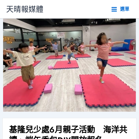
跳
天晴報媒體
選單
至
主
要
內
容
基隆兒少處6月親子活動 海洋共