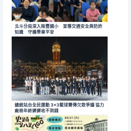
北斗分局深入陸豐國小 宣導交通安全與防詐
知識 守護學童平安
總統站台全民運動 3×3籃球賽傳欠款爭議 協力
廠商年終遲遲收不到錢