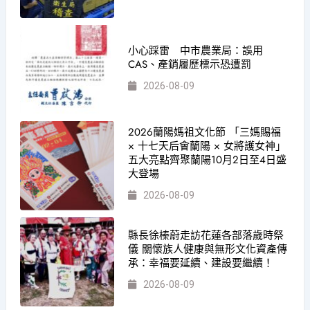
小心踩雷 中市農業局：誤用
CAS、產銷履歷標示恐遭罰
2026-08-09
2026蘭陽媽祖文化節 「三媽賜福
× 十七天后會蘭陽 × 女將護女神」
五大亮點齊聚蘭陽10月2日至4日盛
大登場
2026-08-09
縣長徐榛蔚走訪花蓮各部落歲時祭
儀 關懷族人健康與無形文化資產傳
承：幸福要延續、建設要繼續！
2026-08-09