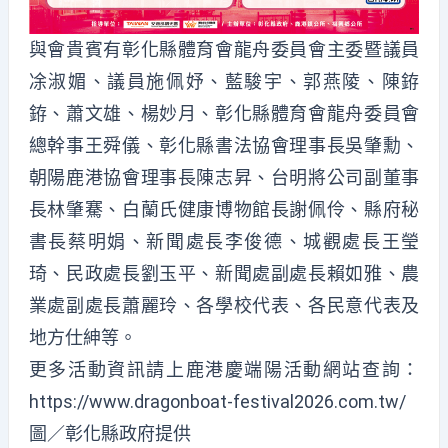
與會貴賓有彰化縣體育會龍舟委員會主委暨議員
凃淑媚、議員施佩妤、藍駿宇、郭燕陵、陳銌
銌、蕭文雄、楊妙月、彰化縣體育會龍舟委員會
總幹事王舜儀、彰化縣書法協會理事長吳肇勳、
朝陽鹿港協會理事長陳志昇、台明將公司副董事
長林肇騫、白蘭氏健康博物館長謝佩伶、縣府秘
書長蔡明娟、新聞處長李俊德、城觀處長王瑩
琦、民政處長劉玉平、新聞處副處長賴如雅、農
業處副處長蕭麗玲、各學校代表、各民意代表及
地方仕紳等。
更多活動資訊請上鹿港慶端陽活動網站查詢：
https://www.dragonboat-festival2026.com.tw/
圖／彰化縣政府提供