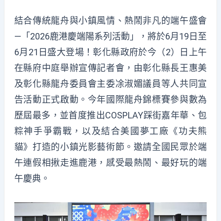
結合傳統龍舟與小鎮風情、熱鬧非凡的端午盛會
—「2026鹿港慶端陽系列活動」，將於6月19日至
6月21日盛大登場！彰化縣政府於今（2）日上午
在縣府中庭舉辦宣傳記者會，由彰化縣長王惠美
及彰化縣龍舟委員會主委凃淑媚議員等人共同宣
告活動正式啟動。今年國際龍舟錦標賽參與數為
歷屆最多，並首度推出COSPLAY踩街嘉年華、包
粽神手爭霸戰，以及結合美國夢工廠《功夫熊
貓》打造的小鎮光影藝術節。邀請全國民眾於端
午連假相揪走進鹿港，感受最熱鬧、最好玩的端
午慶典。