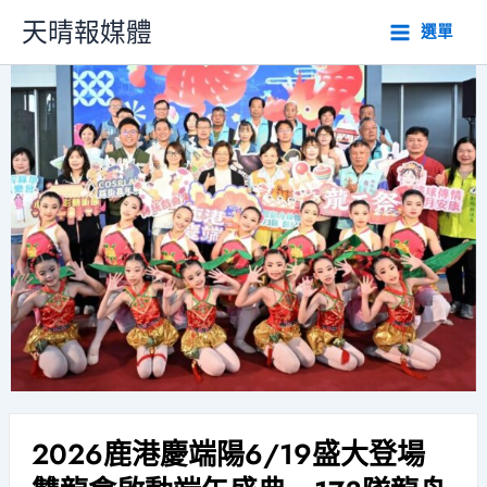
跳
天晴報媒體
選單
至
主
要
內
容
2026鹿港慶端陽6/19盛大登場