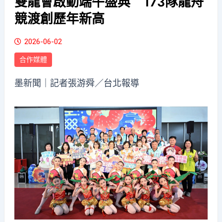
雙龍會啟動端午盛典 173隊龍舟
競渡創歷年新高
2026-06-02
合作媒體
墨新聞
｜記者張游舜／台北報導