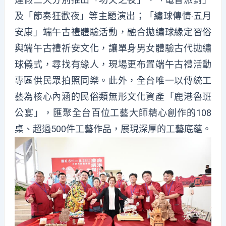
及「節奏狂歡夜」等主題演出；「繡球傳情‧五月
安康」端午古禮體驗活動，融合拋繡球緣定習俗
與端午古禮祈安文化，讓單身男女體驗古代拋繡
球儀式，尋找有緣人，現場更布置端午古禮活動
專區供民眾拍照同樂。此外，全台唯一以傳統工
藝為核心內涵的民俗類無形文化資產「鹿港魯班
公宴」，匯聚全台百位工藝大師精心創作的108
桌、超過500件工藝作品，展現深厚的工藝底蘊。