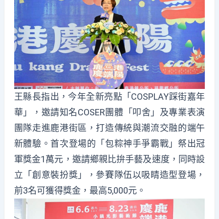
王縣長指出，今年全新亮點「COSPLAY踩街嘉年
華」，邀請知名COSER團體「叩舍」及專業表演
團隊走進鹿港街區，打造傳統與潮流交融的端午
新體驗。首次登場的「包粽神手爭霸戰」祭出冠
軍獎金1萬元，邀請鄉親比拚手藝及速度，同時設
立「創意裝扮獎」，參賽隊伍以吸睛造型登場，
前3名可獲得獎金，最高5,000元。