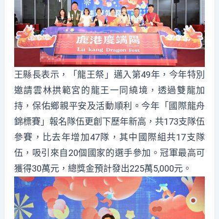
王縣長表示，「龍王祭」邁入第49年，今年特別
邀請雲林拱範宮的龍王一同繞境，透過雙龍加
持，保佑鄉親平安及活動順利。今年「國際龍舟
錦標賽」報名隊伍更創下歷年新高，共173支隊伍
參賽，比去年增加47隊，其中國際組共17支隊
伍，吸引來自20個國家的選手參加。冠軍最高可
獲得30萬元，總獎金預計發出225萬5,000元。