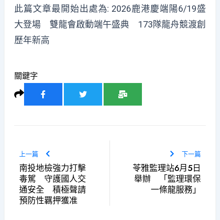
此篇文章最開始出處為:
2026鹿港慶端陽6/19盛
大登場 雙龍會啟動端午盛典 173隊龍舟競渡創
歷年新高
關鍵字
上一篇
下一篇
南投地檢強力打擊
苓雅監理站6月5日
毒駕 守護國人交
舉辦 「監理環保
通安全 積極聲請
一條龍服務」
預防性羈押獲准