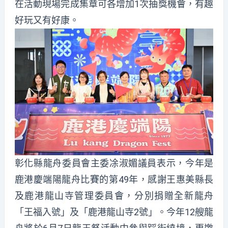
在活動現場完成集章可各增加1次抽獎機會，有趣
好玩又有好康。
彰化縣龍舟委員會主委凃淑媚議員表示，今年是
鹿港慶端陽龍舟比賽的第49年，感謝王惠美縣長
及鹿港龍山寺管理委員會，分別捐贈全新龍舟
「王福入號」及「鹿港龍山寺2號」。今年12艘龍