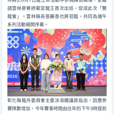
舟將於6月7日龍王祭活動中參與踩街繞境，更邀
請雲林麥寮拱範宮龍王首次出巡，促成此次「雙
龍會」。雲林縣長張麗善也將蒞臨，共同為端午
系列活動揭開序幕。
彰化縣龍舟委員會主委凃淑媚議員指出，因應參
賽隊數增加，今年賽事時間由往年的下午3時提前