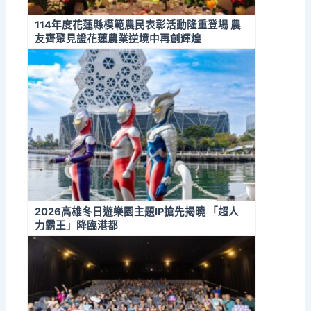
114年度花蓮縣模範農民表彰活動隆重登場 農
友齊聚見證花蓮農業逆境中再創輝煌
2026高雄冬日遊樂園主題IP搶先揭曉 「超人
力霸王」降臨港都