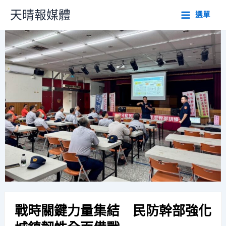
跳
天晴報媒體
選單
至
主
要
內
容
戰時關鍵力量集結 民防幹部強化