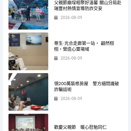
父親節廟埕相聚好溫馨 關山分局赴
瑞豐村熱情宣導防詐交安
2026-08-09
尊生·光合走廊第一站， 翩然栩
栩・營造心靈場域
2026-08-09
領200萬裝修房屋 警方細問識破
詐騙話術
2026-08-09
歡慶父親節 暖心慰勉同仁