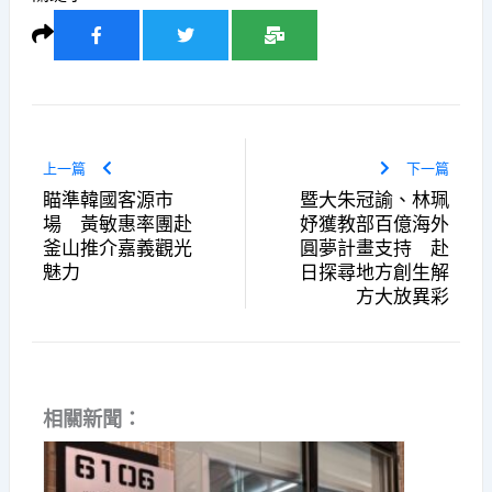
上一篇
下一篇
瞄準韓國客源市
暨大朱冠諭、林珮
場 黃敏惠率團赴
妤獲教部百億海外
釜山推介嘉義觀光
圓夢計畫支持 赴
魅力
日探尋地方創生解
方大放異彩
相關新聞：