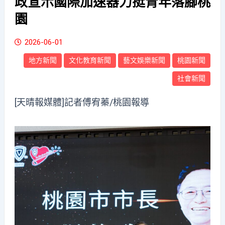
政宣示國際加速器力挺青年落腳桃
園
2026-06-01
地方新聞
文化教育新聞
藝文娛樂新聞
桃園新聞
社會新聞
[天晴報媒體]記者傅宥蓁/桃園報導