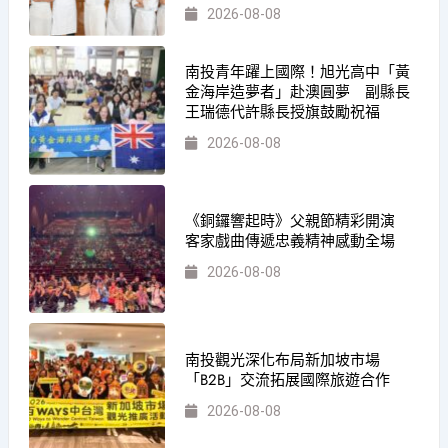
2026-08-08
南投青年躍上國際！旭光高中「黃
金海岸造夢者」赴澳圓夢 副縣長
王瑞德代許縣長授旗鼓勵祝福
2026-08-08
《銅鑼響起時》父親節精彩開演
客家戲曲傳遞忠義精神感動全場
2026-08-08
南投觀光深化布局新加坡市場
「B2B」交流拓展國際旅遊合作
2026-08-08