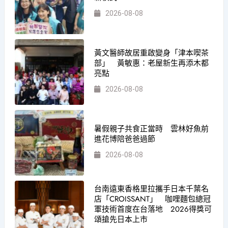
2026-08-08
黃文醫師故居重啟變身「津本喫茶
部」 黃敏惠：老屋新生再添木都
亮點
2026-08-08
暑假親子共食正當時 雲林好魚前
進花博陪爸爸過節
2026-08-08
台南遠東香格里拉攜手日本千葉名
店「CROISSANT」 咖哩麵包總冠
軍技術首度在台落地 2026得獎可
頌搶先日本上市