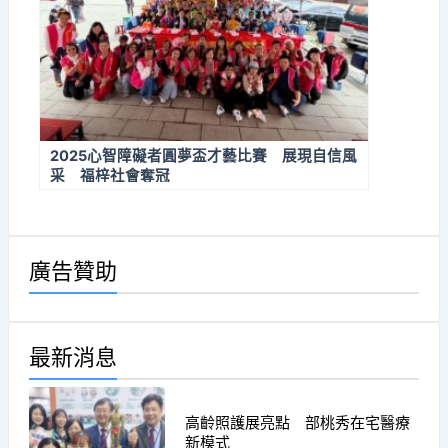
2025心智障礙者圓夢盃才藝比賽 展現自信風
采 福梓社會奪冠
廣告贊助
最新消息
高齡照護展亮點 部桃秀在宅醫療
新模式