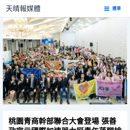
跳
天晴報媒體
選單
至
主
要
內
容
桃園青商幹部聯合大會登場 張善