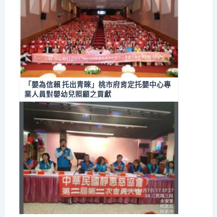
「嬰為信賴 托出青睞」桃市府肯定托嬰中心專
業人員對嬰幼兒照顧之貢獻