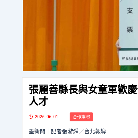
張麗善縣長與女童軍歡慶
人才
2026-06-01
合作媒體
墨新聞
｜記者張游舜／台北報導