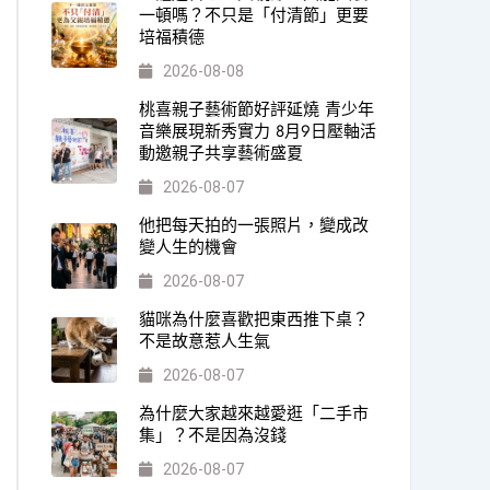
一頓嗎？不只是「付清節」更要
培福積德
2026-08-08
桃喜親子藝術節好評延燒 青少年
音樂展現新秀實力 8月9日壓軸活
動邀親子共享藝術盛夏
2026-08-07
他把每天拍的一張照片，變成改
變人生的機會
2026-08-07
貓咪為什麼喜歡把東西推下桌？
不是故意惹人生氣
2026-08-07
為什麼大家越來越愛逛「二手市
集」？不是因為沒錢
2026-08-07