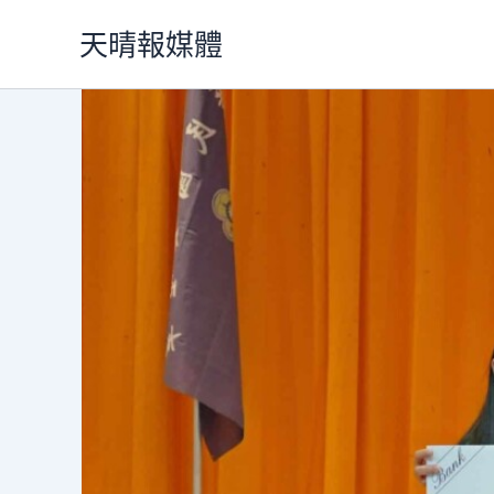
跳
天晴報媒體
至
主
要
內
容