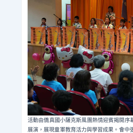
活動由僑真國小薩克斯風團熱情迎賓揭開序
展演，展現童軍教育活力與學習成果。會中張