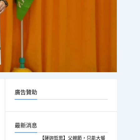
廣告贊助
最新消息
【薩迦哲思】父親節，只能大餐