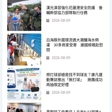
漢光演習強化花蓮港安全防護 後
輔幹部協力部隊執行任務
2026-08-09
白海豚外圍環流遇大潮釀海水倒
灌 30多商家受害 謝國樑親赴慰
問
2026-08-09
想打球卻總是找不到球友？康凡運
動賽誌推出「揪打球」 揪團成功
再抽限定好禮
2026-08-09
暑期找工作看這！北市8/11起連4