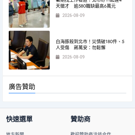
天徵才 逾580職缺最高6萬元
2026-08-09
白海豚殺到北市！災情破180件、5
人受傷 蔣萬安：勿鬆懈
2026-08-09
廣告贊助
快速選單
贊助商
地方新聞
歡迎贊助商洽談合作