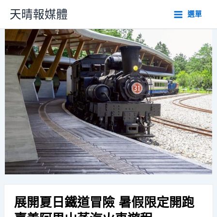
跳
天晴報媒體
選單
至
主
要
內
容
展開夏日鐵道冒險 暑假限定開跑