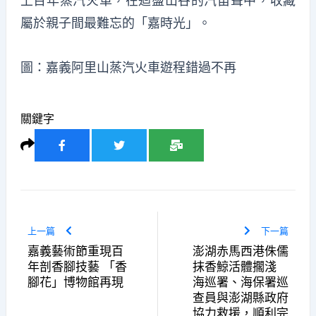
上百年蒸汽火車，在迴盪山谷的汽笛聲中，收藏
屬於親子間最難忘的「嘉時光」。
圖：嘉義阿里山蒸汽火車遊程錯過不再
關鍵字
上一篇
下一篇
嘉義藝術節重現百
澎湖赤馬西港侏儒
年剖香腳技藝 「香
抹香鯨活體擱淺
腳花」博物館再現
海巡署、海保署巡
查員與澎湖縣政府
協力救援，順利完