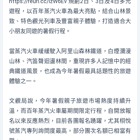
https://reurl.cc/lzW6Ev 規劃2日、3日及4日多元
遊程，以百年蒸汽火車為最大亮點，結合山林景
致、特色觀光列車及豐富親子體驗，打造適合大
小朋友同遊的暑假行程。
當蒸汽火車緩緩駛入阿里山森林鐵道，白煙瀰漫
山林、汽笛聲迴盪林間，重現許多人記憶中的經
典鐵道風景，也成為今年暑假最具話題性的旅遊
體驗之一。
文觀局說，今年暑假親子旅遊市場熱度持續升
溫，而百年蒸汽火車屬期間限定行程，自開放報
名以來反應熱烈，目前各團報名踴躍，尤其栩悅
號蒸汽專列詢問度最高，部分團次名額已相當有