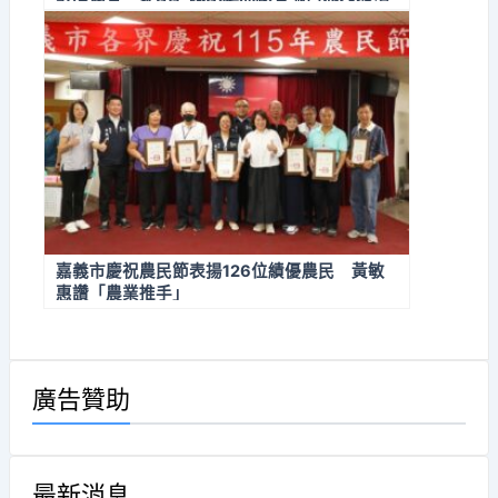
嘉義市慶祝農民節表揚126位績優農民 黃敏
惠讚「農業推手」
廣告贊助
最新消息