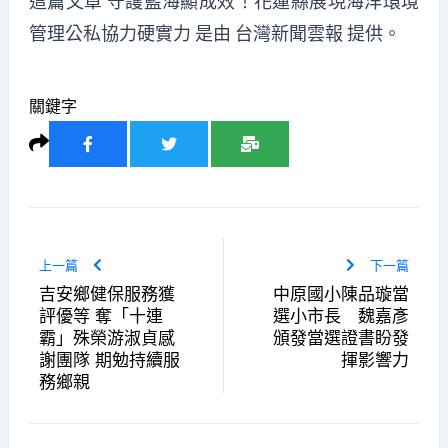
這篇文章
守護藍海顯成效！花蓮縣展現海洋環境
管理公私協力硬實力
是由
台灣新聞雲報
提供。
關鍵字
上一篇
下一篇
吉安鄉健保服務獲
中原國小陳品璇當
評優等 奪「十連
選小市長 魏嘉彥
霸」殊榮游淑貞感
頒發當選證書盼發
謝團隊 期勉持續服
揮影響力
務鄉親