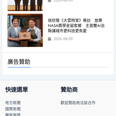
2026-08-09
徐欣瑩《大雲時堂》專訪 放棄
NASA獎學金留家鄉 主張雙AI治
縣讓城市更科技更有愛
2026-08-09
廣告贊助
快速選單
贊助商
地方新聞
歡迎贊助商洽談合作
國際新聞
獨家報導