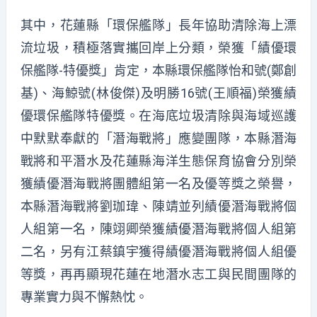
其中，花蓮縣「環保艦隊」長年協助清除海上漂
流垃圾，積極落實攜回岸上分類，榮獲「績優環
保艦隊-特優獎」肯定，本縣環保艦隊怡和號(鄭創
基)、海鯨號(林俊傑)及明勝16號(王順福)榮獲績
優環保艦隊特優獎。在海底垃圾清除與海域巡護
中默默奉獻的「潛海戰將」應變團隊，本縣潛海
戰將和平潛水及花蓮縣海洋生態保育協會分別榮
獲績優潛海戰將團體組第一名及優等獎之榮譽，
本縣潛海戰將劉珈瑋、陳靖並列績優潛海戰將個
人組第一名，陳翊卿榮獲績優潛海戰將個人組第
二名，另有江蔡鎮宇獲得績優潛海戰將個人組優
等獎，再再顯現花蓮在地潛水志工與民間團隊的
專業實力與不懈熱忱。