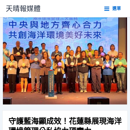
跳
天晴報媒體
選單
至
主
要
內
容
守護藍海顯成效！花蓮縣展現海洋