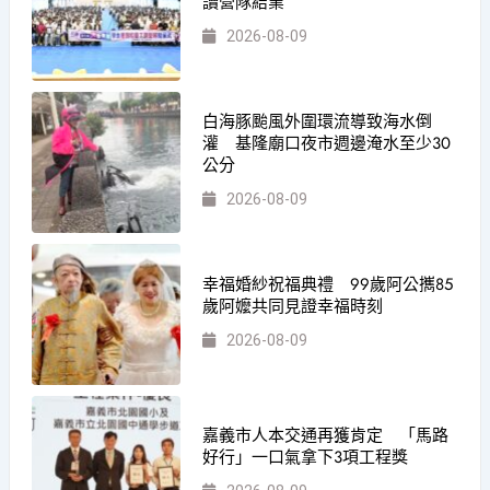
讀營隊結業
2026-08-09
白海豚颱風外圍環流導致海水倒
灌 基隆廟口夜市週邊淹水至少30
公分
2026-08-09
幸福婚紗祝福典禮 99歲阿公𢹂85
歲阿嬤共同見證幸福時刻
2026-08-09
嘉義市人本交通再獲肯定 「馬路
好行」一口氣拿下3項工程獎