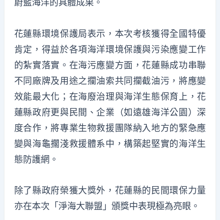
蔚藍海洋的具體成果。
花蓮縣環境保護局表示，本次考核獲得全國特優
肯定，得益於各項海洋環境保護與污染應變工作
的紮實落實。在海污應變方面，花蓮縣成功串聯
不同廠牌及用途之攔油索共同攔截油污，將應變
效能最大化；在海廢治理與海洋生態保育上，花
蓮縣政府更與民間、企業（如遠雄海洋公園）深
度合作，將專業生物救援團隊納入地方的緊急應
變與海龜擱淺救援體系中，構築起堅實的海洋生
態防護網。
除了縣政府榮獲大獎外，花蓮縣的民間環保力量
亦在本次「淨海大聯盟」頒獎中表現極為亮眼。