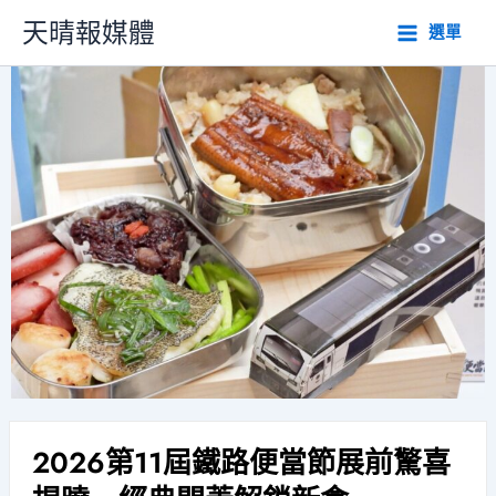
跳
天晴報媒體
選單
至
主
要
內
容
2026第11屆鐵路便當節展前驚喜