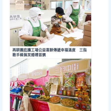
再耕園庇護工場公益喜餅傳遞幸福溫度 三指
歌手蔡佩芙婚禮首選