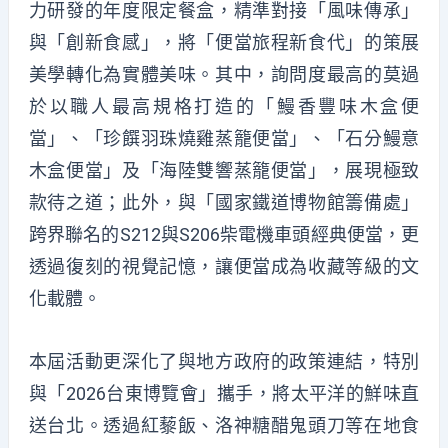
力研發的年度限定餐盒，精準對接「風味傳承」
與「創新食感」，將「便當旅程新食代」的策展
美學轉化為實體美味。其中，詢問度最高的莫過
於以職人最高規格打造的「鰻香豐味木盒便
當」、「珍饌羽珠燒雞蒸籠便當」、「石分鰻意
木盒便當」及「海陸雙響蒸籠便當」，展現極致
款待之道；此外，與「國家鐵道博物館籌備處」
跨界聯名的S212與S206柴電機車頭經典便當，更
透過復刻的視覺記憶，讓便當成為收藏等級的文
化載體。
本屆活動更深化了與地方政府的政策連結，特別
與「2026台東博覽會」攜手，將太平洋的鮮味直
送台北。透過紅藜飯、洛神糖醋鬼頭刀等在地食