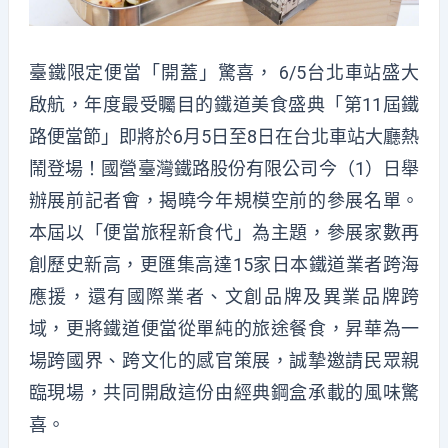
臺鐵限定便當「開蓋」驚喜， 6/5台北車站盛大
啟航，年度最受矚目的鐵道美食盛典「第11屆鐵
路便當節」即將於6月5日至8日在台北車站大廳熱
鬧登場！國營臺灣鐵路股份有限公司今（1）日舉
辦展前記者會，揭曉今年規模空前的參展名單。
本屆以「便當旅程新食代」為主題，參展家數再
創歷史新高，更匯集高達15家日本鐵道業者跨海
應援，還有國際業者、文創品牌及異業品牌跨
域，更將鐵道便當從單純的旅途餐食，昇華為一
場跨國界、跨文化的感官策展，誠摯邀請民眾親
臨現場，共同開啟這份由經典鋼盒承載的風味驚
喜。