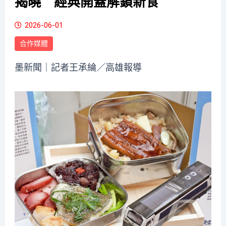
揭曉 經典開蓋解鎖新食
2026-06-01
合作媒體
墨新聞
｜記者王承綸／高雄報導