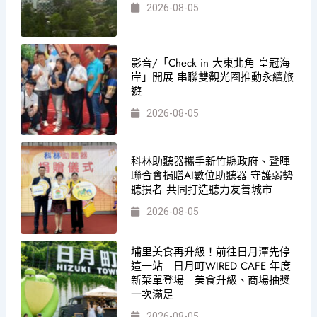
2026-08-05
影音/「Check in 大東北角 皇冠海
岸」開展 串聯雙觀光圈推動永續旅
遊
2026-08-05
科林助聽器攜手新竹縣政府、聲暉
聯合會捐贈AI數位助聽器 守護弱勢
聽損者 共同打造聽力友善城市
2026-08-05
埔里美食再升級！前往日月潭先停
這一站 日月町WIRED CAFE 年度
新菜單登場 美食升級、商場抽獎
一次滿足
2026-08-05