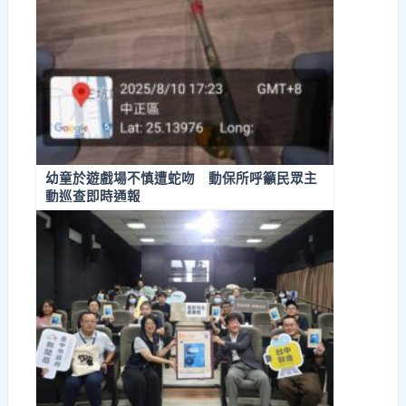
幼童於遊戲場不慎遭蛇吻 動保所呼籲民眾主
動巡查即時通報