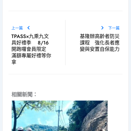
上一篇
下一篇
TPASS×九乘九文
基隆辦高齡者防災
具好禮季 8/16
課程 強化長者應
開跑囉會員限定
變與安置自保能力
滿額專屬好禮等你
拿
相關新聞：