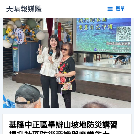
跳
天晴報媒體
選單
至
主
要
內
容
基隆中正區舉辦山坡地防災講習