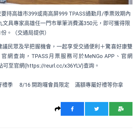
只要持高雄市399或南高屏999 TPASS通勤月/季票效期內
九乘九文具專家高雄任一門市單筆消費滿350元，即可獲得限
1份。（交通局提供）
建議民眾及早把握機會，一起享受交通便利＋驚喜好康雙
查詢，TPASS月票服務可於MeNGo APP、官網
至官網(https://reurl.cc/x36YLV)查詢。
具好禮季 8/16 開跑囉會員限定 滿額專屬好禮等你拿