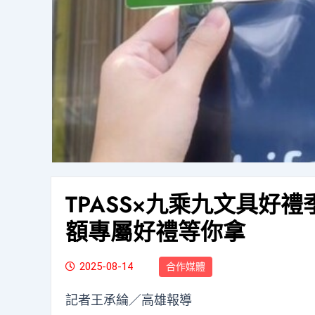
TPASS×九乘九文具好禮
額專屬好禮等你拿
2025-08-14
合作媒體
記者王承綸／高雄報導