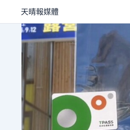
跳
天晴報媒體
至
主
要
內
容