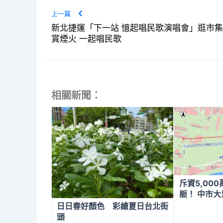
上一篇
新北捷運「下一站 憶起唱民歌演唱會」逛市集
賞煙火 一起唱民歌
相關新聞：
斥資5,00
脈！ 中市
開工
日日春好顏色 彩繪夏日台北街
頭