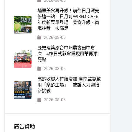
2026-08-05
埔里美食再升級！前往日月潭先
停這一站 日月町WIRED CAFE
年度新菜單登場 美食升級、商
場抽獎一次滿足
2026-08-05
歷史建築原台中州農會田中倉
庫 4棟日式穀倉重現風華再添
亮點
2026-08-05
高齡收容人持續增加 臺南監獄啟
用「樂齡工場」 戒護人力迎接
新挑戰
2026-08-05
廣告贊助