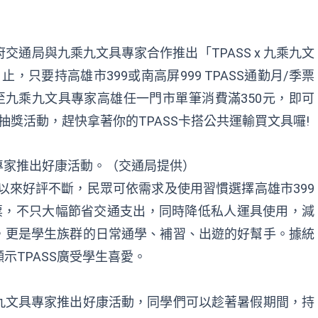
交通局與九乘九文具專家合作推出「TPASS x 九乘九文
止，只要持高雄市399或南高屏999 TPASS通勤月/季票
面，至九乘九文具專家高雄任一門市單筆消費滿350元，即可
獎活動，趕快拿著你的TPASS卡搭公共運輸買文具囉!
專家推出好康活動。（交通局提供）
線以來好評不斷，民眾可依需求及使用習慣選擇高雄市399
票，不只大幅節省交通支出，同時降低私人運具使用，減
，更是學生族群的日常通學、補習、出遊的好幫手。據統
顯示TPASS廣受學生喜愛。
九文具專家推出好康活動，同學們可以趁著暑假期間，持