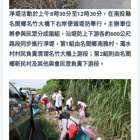
淨堤活動於上午8時30分至12時30分，在南投縣
名間鄉名竹大橋下右岸便道堤防舉行。主辦單位
將參與民眾分成兩組，沿堤防上下游各約600公尺
路段同步進行淨堤，第1組由名間鄉南雅村、濁水
村村民負責清理名竹大橋上游段；第2組則由名間
鄉新民村及其他與會民眾負責下游段。