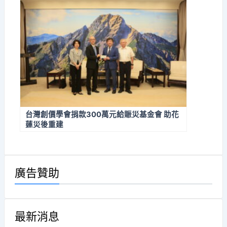
台灣創價學會捐款300萬元給賑災基金會 助花
蓮災後重建
廣告贊助
最新消息