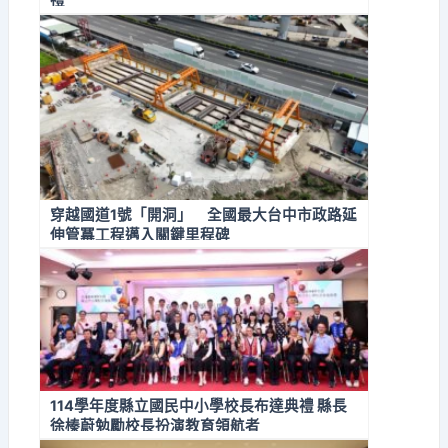
穿越國道1號「開洞」 全國最大台中市政路延
伸管冪工程邁入關鍵里程碑
114學年度縣立國民中小學校長布達典禮 縣長
徐榛蔚勉勵校長扮演教育領航者