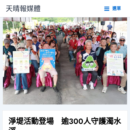
跳
天晴報媒體
選單
至
主
要
內
容
淨堤活動登場 逾300人守護濁水