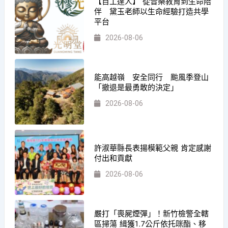
【百工達人】 從音樂教育到生命陪
伴 黛玉老師以生命經驗打造共學
平台
2026-08-06
能高越嶺 安全同行 颱風季登山
「撤退是最勇敢的決定」
2026-08-06
許淑華縣長表揚模範父親 肯定感謝
付出和貢獻
2026-08-06
嚴打「喪屍煙彈」！新竹檢警全轄
區掃蕩 緝獲1.7公斤依托咪酯、移