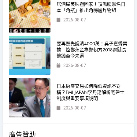
居酒屋美味搬回家！頂呱呱聯名日
本「角瓶」推出角嗨尬炸物組
2026-08-07
要再選先說清4000萬！吳子嘉秀票
據 控鄭永金為鄭朝方2018選縣長
籌錢至今未還
2026-08-07
日本房產交易如何降低資訊不對
稱？FMI JAPAN李丹翔解析宅建士
制度與重要事項說明
2026-08-07
廣告贊助