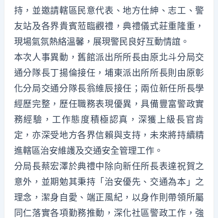
持，並邀請轄區民意代表、地方仕紳、志工、警
友站及各界貴賓蒞臨觀禮，典禮儀式莊重隆重，
現場氣氛熱絡溫馨，展現警民良好互動情誼。
本次人事異動，舊館派出所所長由原北斗分局交
通分隊長丁揚倫接任，埔東派出所所長則由原彰
化分局交通分隊長翁維辰接任；兩位新任所長學
經歷完整，歷任職務表現優異，具備豐富警政實
務經驗，工作態度積極認真，深獲上級長官肯
定，亦深受地方各界信賴與支持，未來將持續精
進轄區治安維護及交通安全管理工作。
分局長蔡宏澤於典禮中除向新任所長表達祝賀之
意外，並期勉其秉持「治安優先、交通為本」之
理念，潔身自愛、端正風紀，以身作則帶領所屬
同仁落實各項勤務推動，深化社區警政工作，強