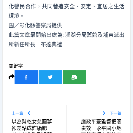
化警民合作，共同營造安全、安定、宜居之生活
環境。
圖／彰化縣警察局提供
此篇文章最開始出處為:
溪湖分局舊館及埔東派出
所新任所長 布達典禮
關鍵字
上一篇
下一篇
以為幫乾女兒圓夢
廉政平臺監督把關
卻差點成詐騙肥
奏效 永平國小地