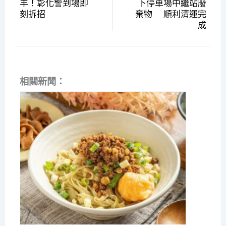
羊！彰化警到場即
下停車場中繼站廢
刻拆招
棄物 順利清運完
成
相關新聞：