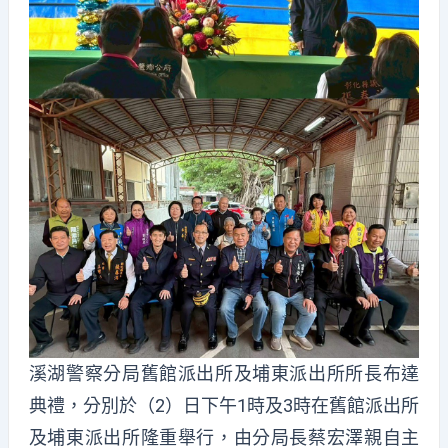
溪湖警察分局舊館派出所及埔東派出所所長布達
典禮，分別於（2）日下午1時及3時在舊館派出所
及埔東派出所隆重舉行，由分局長蔡宏澤親自主