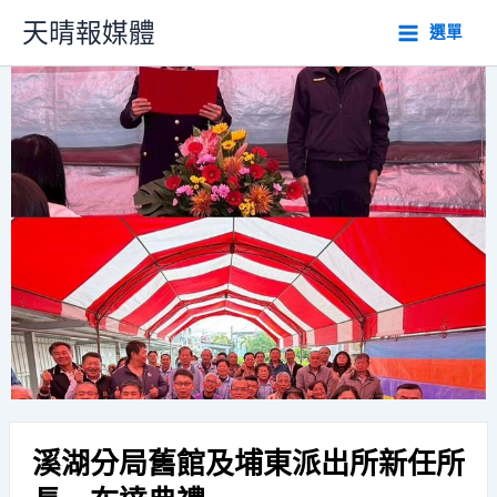
跳
天晴報媒體
選單
至
主
要
內
容
溪湖分局舊館及埔東派出所新任所