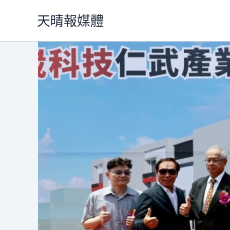
跳
天晴報媒體
至
主
要
內
容