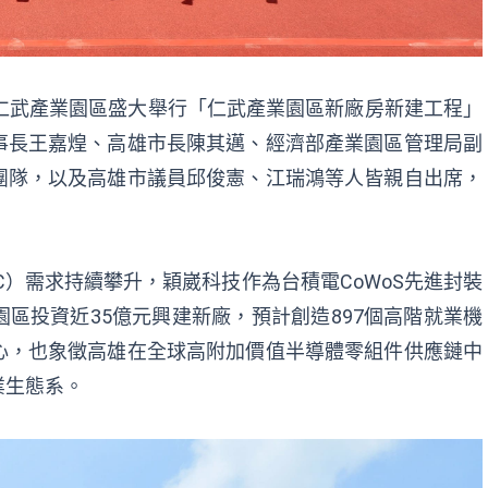
仁武產業園區盛大舉行「仁武產業園區新廠房新建工程」
事長王嘉煌、高雄市長陳其邁、經濟部產業園區管理局副
團隊，以及高雄市議員邱俊憲、江瑞鴻等人皆親自出席，
。
C）需求持續攀升，穎崴科技作為台積電CoWoS先進封裝
區投資近35億元興建新廠，預計創造897個高階就業機
心，也象徵高雄在全球高附加價值半導體零組件供應鏈中
業生態系。