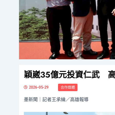
穎崴35億元投資仁武 高
2026-05-29
合作媒體
墨新聞
｜記者王承綸／高雄報導