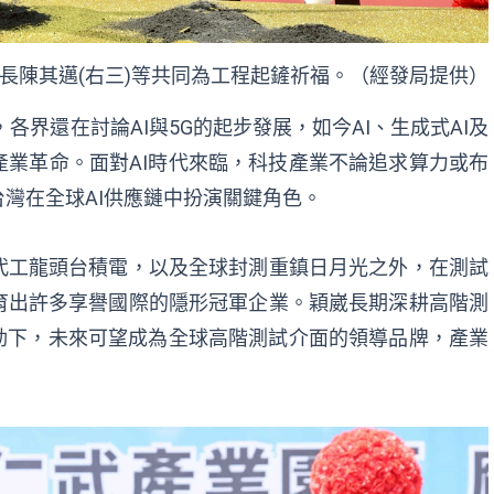
市長陳其邁(右三)等共同為工程起鏟祈福。（經發局提供）
各界還在討論AI與5G的起步發展，如今AI、生成式AI及
業革命。面對AI時代來臨，科技產業不論追求算力或布
灣在全球AI供應鏈中扮演關鍵角色。
代工龍頭台積電，以及全球封測重鎮日月光之外，在測試
育出許多享譽國際的隱形冠軍企業。穎崴長期深耕高階測
動下，未來可望成為全球高階測試介面的領導品牌，產業