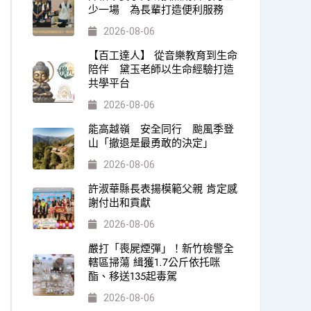
少一場 為長輩打造便利服務
2026-08-06
【百工達人】 從音樂教育到生命
陪伴 黛玉老師以生命經驗打造
共學平台
2026-08-06
能高越嶺 安全同行 颱風季登
山「撤退是最勇敢的決定」
2026-08-06
許淑華縣長表揚模範父親 肯定感
謝付出和貢獻
2026-08-06
嚴打「喪屍煙彈」！新竹檢警全
轄區掃蕩 緝獲1.7公斤依托咪
酯、移送135起毒駕
2026-08-06