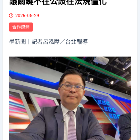
議關鍵不在公設在法規僵化
2026-05-29
合作媒體
墨新聞
｜記者呂泓陞／台北報導