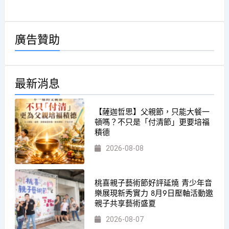
廣告贊助
最新消息
【薩迦哲思】父親節，只能大餐一
頓嗎？不只是「付清節」更要培福
積德
2026-08-08
桃喜親子藝術節好評延燒 青少年音
樂展現新秀實力 8月9日壓軸活動邀
親子共享藝術盛夏
2026-08-07