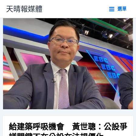
跳
天晴報媒體
選單
至
主
要
內
容
給建築呼吸機會 黃世聰：公設爭