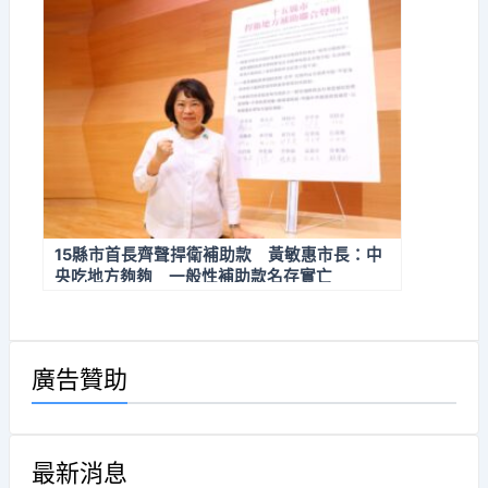
15縣市首長齊聲捍衛補助款 黃敏惠市長：中
央吃地方夠夠 一般性補助款名存實亡
廣告贊助
最新消息