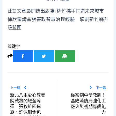
此篇文章最開始出處為:
桃竹攜手打造未來城市
徐欣瑩請益張善政智慧治理經驗 擘劃新竹縣升
級藍圖
關鍵字
上一篇
下一篇
新北八里愛心教養
從案例中學教訓！
院戰將閃耀全障
基隆消防局強化工
運 張孜維四連
廠火災初期應變能
霸、許佩珊金包
力