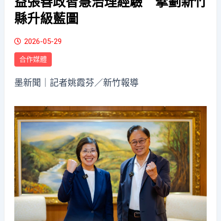
益張善政智慧治理經驗 擘劃新竹
縣升級藍圖
2026-05-29
合作媒體
墨新聞
｜記者姚霞芬／新竹報導