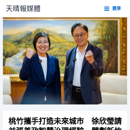
跳
天晴報媒體
選單
至
主
要
內
容
桃竹攜手打造未來城市 徐欣瑩請