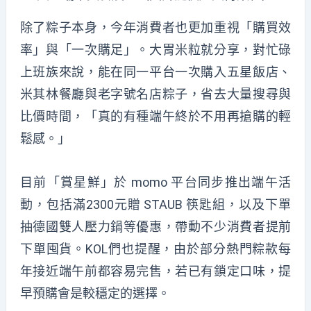
除了粽子本身，今年消費者也更加重視「購買效
率」與「一次購足」。大胃米粒就分享，對忙碌
上班族來說，能在同一平台一次購入五星飯店、
米其林餐廳與老字號名店粽子，省去大量搜尋與
比價時間，「真的有種端午終於不用再搶購的輕
鬆感。」
目前「
賞星鮮
」於 momo 平台同步推出端午活
動，包括滿2300元贈 STAUB
筷匙組
，以及下單
抽德國雙人壓力鍋等優惠，帶動不少消費者提前
下單囤貨。KOL們也提醒，由於部分熱門
粽
款每
年接近端午前都
容易完售
，若已有鎖定口味，提
早預購會是較穩定的選擇。