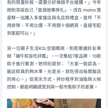
有的
限量秒殺
，還要分好幾個平台搶購。」今年
她則笑說自己「直接放棄掙扎」，改在 momo 賞
星鮮一
站購入多家飯店與名店
粽
禮盒，直呼「不
用排隊、不用比價、不用開十個網頁，直接宅配
到家超可以。」
另一位親子生活KOL空姐媽
咪
，則乾脆邀好友舉
辦「端午
粽盲吃
評鑑」，一次集結7家品牌、10款
粽子進行實測。她特別提到：「大家一致認為，
飯店
粽
真的夠水準，光是米，就吃得出每間飯店
的用心。」
從蒸米
方式、拌炒程序到油脂與火候
控制，都能明顯感受到與一般市售粽子的差異。