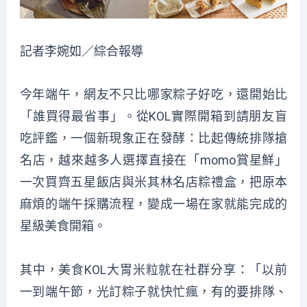
記者李婉如／綜合報導
今年端午，網友不只比哪家粽子好吃，還開始比
「誰買得最省事」。從KOL實際
開箱到請朋友盲
吃評鑑
，一個新現象正在發酵：比起傳統
排隊搶
名店
，越來越多人選擇直接在「
momo
賞星鮮
」
一次買齊五星飯店與米其林名店
粽
禮盒，把原本
麻煩的端午採購流程，變成一場在家就能完成的
星級美食開箱。
其中，美食KOL大胃米粒就在社群分享：「以前
一到端午節，
光訂粽子就快忙瘋
，有的要排隊、