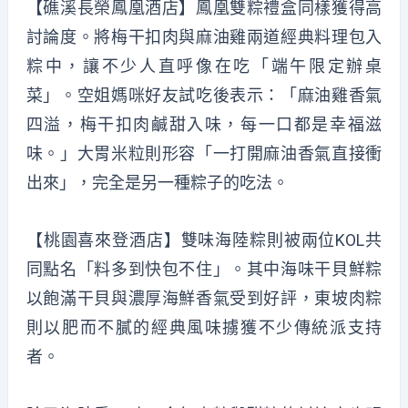
【礁溪長榮鳳凰酒店】鳳凰雙
粽
禮盒
同樣獲得高
討論度。將梅干扣肉與麻油雞兩道經典料理包入
粽
中，讓不少人
直呼像在
吃「端午限定辦桌
菜」。空姐媽
咪
好友試吃後表示：「麻油雞香氣
四溢，梅干扣肉
鹹
甜入味，每一口都是幸福滋
味。」大胃米粒則形容「一打開麻油香氣直接
衝
出來」，完全是另一種粽子的吃法。
【桃園喜來登酒店】雙
味海陸粽
則被兩位KOL共
同點名「料多
到快包不住
」。其中海味干貝鮮
粽
以飽滿干貝與濃厚海鮮香氣受到好評，東坡肉粽
則
以肥而
不膩的經典風味擄獲不少傳統派支持
者。