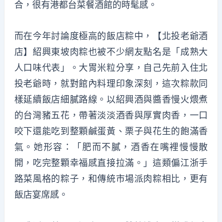
合，很有港
都台菜餐
酒館的時髦感。
而在今年討論度極高的飯店
粽
中，
【北投老爺酒
店】紹興東坡肉粽
也被不少網友點名是「成熟大
人口味代表」。大胃米粒分享，自己先前入住北
投老爺時，就對館內料理印象深刻，這次
粽
款同
樣延續飯店細膩路線。以紹興酒與
醬香慢火煨煮
的台灣豬五花，帶著淡淡酒香與厚實肉香，一口
咬下還能吃到整顆鹹蛋黃、栗子與花生的飽滿香
氣。她形容：「
肥而不
膩，酒香在嘴裡慢慢散
開，吃
完整顆
幸福感直接拉滿。」
這類偏江浙手
路菜風格
的粽子，和傳統市場派肉粽相比，更有
飯店宴席感。