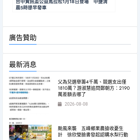
台中資訊盃公益馬拉松1月18日登場 中捷清
晨5時提早發車
廣告贊助
最新消息
父為兒選舉籌4千萬、競選支出僅
1810萬？游淑慧追問鄭朝方：2190
萬差額去哪了
2026-08-08
颱風來襲 五峰鄉果農搶收憂生
計 徐欣瑩臉書發起認購水梨行動