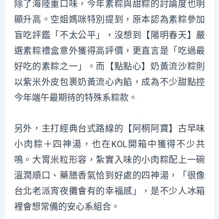
除了
海陸重口味
，今年素
粽
與甜
粽
的討論度也明
顯升高。空姐媽
咪
特別提到，原本認為素
粽參加
盲吃
評鑑「不太公平」，沒想到
【陽明春天】嚴
選素
粽
禮盒
意外獲得高評價，更直言是「吃過最
好吃的素
粽
之
一
」。而
【點點心】奶黃流沙
粽
則
以紫米外皮
包裹奶黃流心
內餡，成為不少甜點控
今年端午最期待的特殊系
粽
款。
另外，主打經典台式路線的
【阿桐阿寶】古早味
小肉粽＋四神湯
，也在KOL開箱中獲得不少共
鳴。大胃米粒形容，紮實入味的小肉粽配
上一碗
溫潤
順口、藥膳香氣恰到好處的四神湯，「很像
台北老
派宵夜攤會
有的幸福感」，是不少人冰箱
裡會想常備的安心系組合。