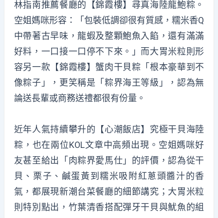
林指南推薦餐廳的
【錦霞樓】
尋真海
陸龍
鮑粽
。
空姐媽
咪
形容：「包裝低調卻很有質感，糯米香Q
中帶著古早味，龍蝦及整顆鮑魚
入餡，
還有滿滿
好料，一口接一口停不下來。」而大胃米粒則形
容另一款
【錦霞樓】蟹肉干貝
粽
「根本豪華到不
像粽子」，更笑稱是「
粽界海
王等級」，認為無
論送長輩或商務送禮都很有份量。
近年人氣持續攀升的
【心潮飯店】究
極
干貝海陸
粽
，也在兩位KOL文章中高頻出現。空姐媽
咪
好
友甚至給出「肉粽界愛馬仕」的評價，認為從干
貝、栗子、鹹蛋黃到糯米吸附紅蔥頭醬汁的香
氣，都展現新潮台菜餐廳的細節講究；大胃米粒
則特別點出，竹葉清香搭配彈牙干貝與魷魚的組