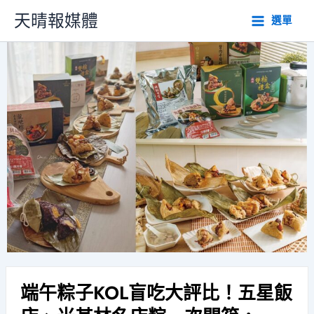
跳
天晴報媒體
選單
至
主
要
內
容
端午粽子KOL盲吃大評比！五星飯