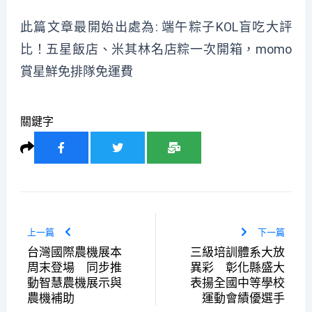
此篇文章最開始出處為:
端午粽子KOL盲吃大評
比！五星飯店、米其林名店粽一次開箱，momo
賞星鮮免排隊免運費
關鍵字
上一篇
下一篇
台灣國際農機展本
三級培訓體系大放
周末登場 同步推
異彩 彰化縣盛大
動智慧農機展示與
表揚全國中等學校
農機補助
運動會績優選手