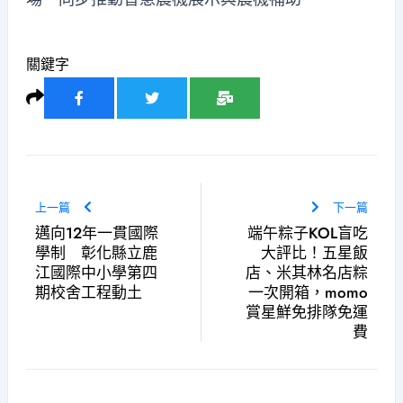
關鍵字
上一篇
下一篇
邁向12年一貫國際
端午粽子KOL盲吃
學制 彰化縣立鹿
大評比！五星飯
江國際中小學第四
店、米其林名店粽
期校舍工程動土
一次開箱，momo
賞星鮮免排隊免運
費