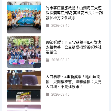
竹市客庄慢旅啟動！山湖海三大遊
程探索客庄風貌 高虹安市長：一起
發掘地方文化故事
2026-08-10
88節送暖！開元食品攜手IEAT響應
永續共善 公益捐贈把營養送進社
福單位
2026-08-10
人口暴增、4里新成軍！龜山建設
卻「只聞樓梯響」陳雅倫批：只見
人口增、不見建設跟！
2026-08-10