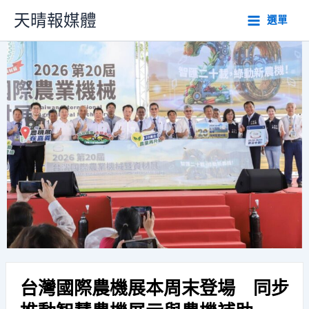
跳
天晴報媒體
選單
至
主
要
內
容
台灣國際農機展本周末登場 同步