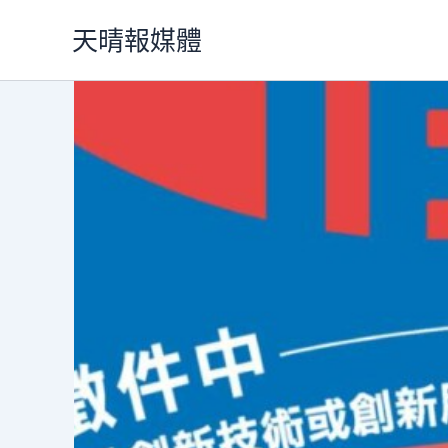
跳
天晴報媒體
至
主
要
內
容