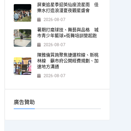
屏東追星季迎英仙座流星雨 佳
樂水打造浪漫夏夜觀星盛會
2026-08-07
暑期打磨球技、舞藝與品格 城
市青少年籃球×街舞培訓營起跑
2026-08-07
陳雅倫質詢聚焦捷運棕線、新桃
林線 籲市府公開經費規劃、加
速地方溝通
2026-08-07
廣告贊助