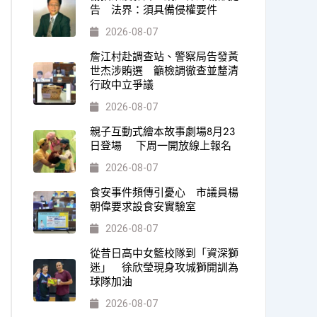
告 法界：須具備侵權要件
2026-08-07
詹江村赴調查站、警察局告發黃
世杰涉賄選 籲檢調徹查並釐清
行政中立爭議
2026-08-07
親子互動式繪本故事劇場8月23
日登場 下周一開放線上報名
2026-08-07
食安事件頻傳引憂心 市議員楊
朝偉要求設食安實驗室
2026-08-07
從昔日高中女籃校隊到「資深獅
迷」 徐欣瑩現身攻城獅開訓為
球隊加油
2026-08-07