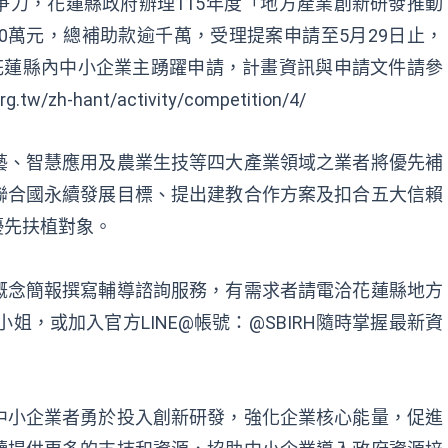
力，花蓮縣政府辦理115年度「地方產業創新研發推動
00萬元，總補助款逾千萬，受理提案申請至5月29日止，
花蓮縣內中小企業主踴躍申請，計畫資訊與申請文件請參
h-hant/activity/competition/4/
藝、智慧應用及農業生技等四大產業領域之業者將優先補
聯合國永續發展目標、提出建教合作方案及扣合五大信賴
優先扶植對象。
概念簡報撰寫輔導諮詢服務，有需求者請電洽花蓮縣地方
073許小姐，或加入官方LINE@帳號：@SBIRH隨時掌握最新資
中小企業者勇於投入創新研發，強化企業核心能量，促進