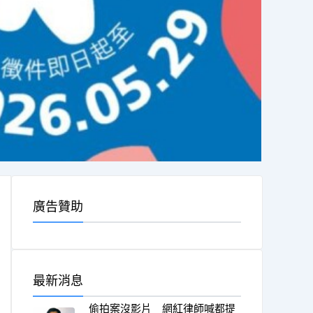
廣告贊助
最新消息
偷拍案沒影片 網紅律師喊都提