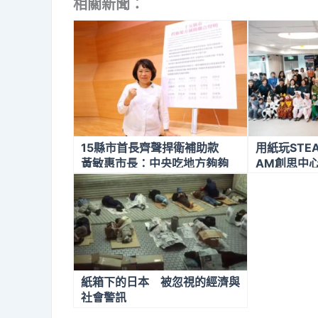
相關新聞：
15縣市首長齊聲捍衛補助款
用紙玩STE
黃敏惠市長：中央吃地方夠夠
AM創思中
一般性補助款名存實亡
紙箱下的日本 被忽視的經濟與
社會警訊