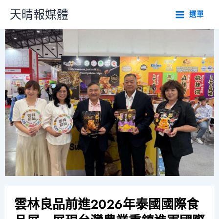
跳
天晴報媒體
選單
至
主
要
內
容
雲林良品前進2026年泰國國際食