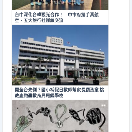
台中深化台韓觀光合作！ 中市府攜手真航
空、五大旅行社踩線交流
開全台先例？國小補假日教師幫家長顧孩童 桃
教產砲轟教育局甩鍋學校