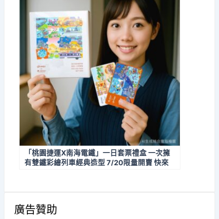
「桃園捷運X南海電鐵」一日套票禮盒 一次擁
有雙鐵彩繪列車經典造型 7/20限量開賣 快來
搶購收藏！
廣告贊助