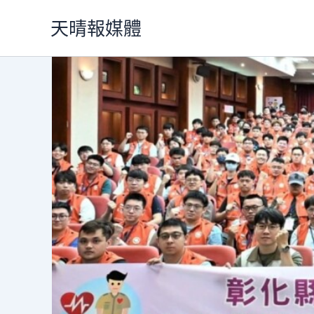
跳
天晴報媒體
至
主
要
內
容