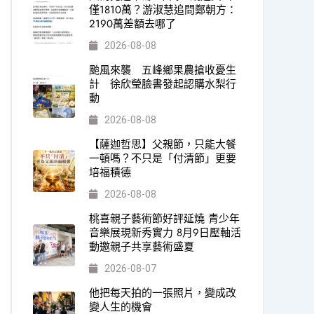
僅1810萬？游淑慧追問鄭朝方：
2190萬差額去哪了
2026-08-08
颱風來襲 五峰鄉果農搶收憂生
計 徐欣瑩臉書發起認購水梨行
動
2026-08-08
【薩迦哲思】父親節，只能大餐
一頓嗎？不只是「付清節」更要
培福積德
2026-08-08
桃喜親子藝術節好評延燒 青少年
音樂展現新秀實力 8月9日壓軸活
動邀親子共享藝術盛夏
2026-08-07
他把每天拍的一張照片，變成改
變人生的機會