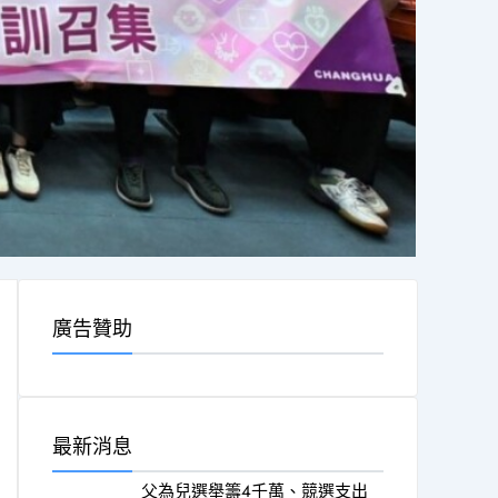
廣告贊助
最新消息
父為兒選舉籌4千萬、競選支出