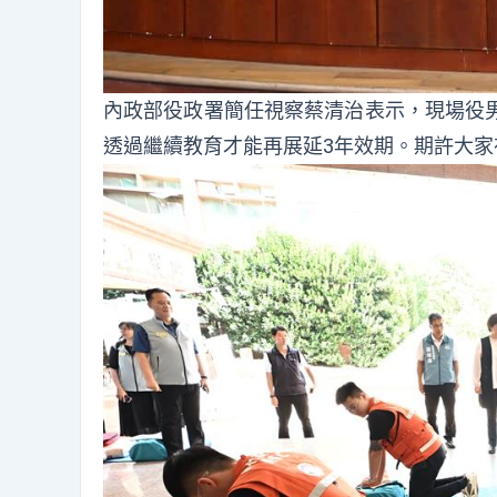
內政部役政署簡任視察蔡清治表示，現場役男多
透過繼續教育才能再展延3年效期。期許大