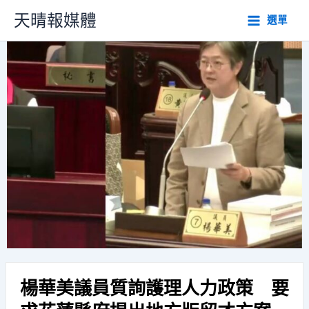
跳
天晴報媒體
選單
至
主
要
內
容
楊華美議員質詢護理人力政策 要