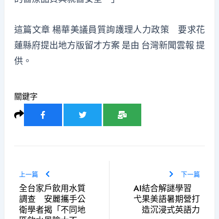
這篇文章
楊華美議員質詢護理人力政策 要求花
蓮縣府提出地方版留才方案
是由
台灣新聞雲報
提
供。
關鍵字
上一篇
下一篇
全台家戶飲用水質
AI結合解謎學習
調查 安麗攜手公
弋果美語暑期營打
衛學者揭「不同地
造沉浸式英語力