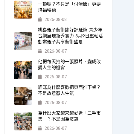
一頓嗎？不只是「付清節」更要
培福積德
2026-08-08
桃喜親子藝術節好評延燒 青少年
音樂展現新秀實力 8月9日壓軸活
動邀親子共享藝術盛夏
2026-08-07
他把每天拍的一張照片，變成改
變人生的機會
2026-08-07
貓咪為什麼喜歡把東西推下桌？
不是故意惹人生氣
2026-08-07
為什麼大家越來越愛逛「二手市
集」？不是因為沒錢
2026-08-07