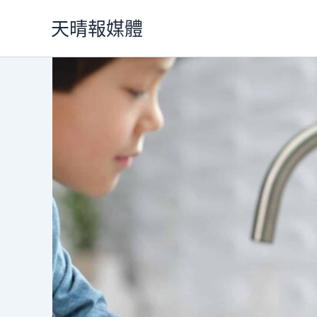
跳
天晴報媒體
至
主
要
內
容