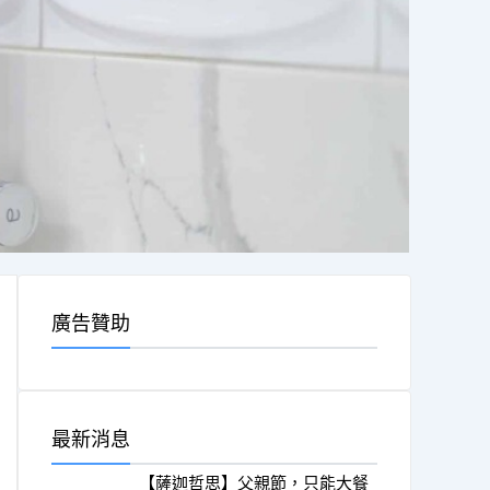
廣告贊助
最新消息
【薩迦哲思】父親節，只能大餐