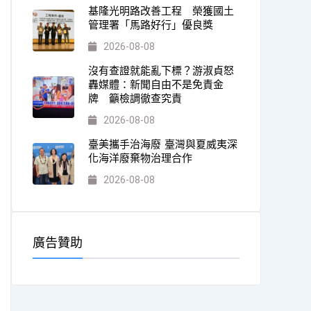
基隆光明路改善工程 榮獲國土
管理署「馬路好行」優良獎
2026-08-08
沒有查證就能亂下標？游淑貞怒
轟媒體：新聞自由不是免責金
牌 籲檢調徹查究責
2026-08-08
臺美攜手治海廢 臺灣與夏威夷深
化海洋廢棄物治理合作
2026-08-08
廣告贊助