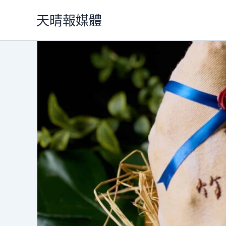
跳
天晴報媒體
至
主
要
內
容