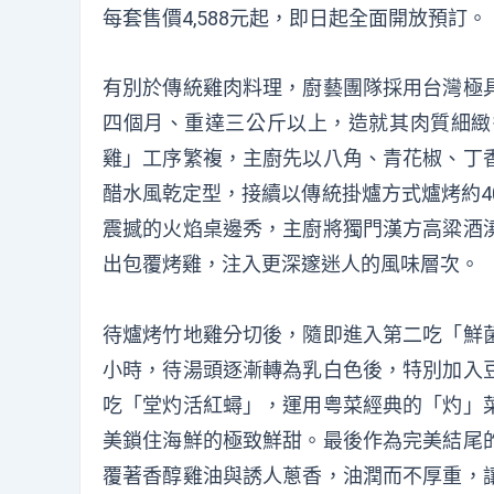
每套售價4,588元起，即日起全面開放預訂
有別於傳統雞肉料理，廚藝團隊採用台灣極
四個月、重達三公斤以上，造就其肉質細緻
雞」工序繁複，主廚先以八角、青花椒、丁
醋水風乾定型，接續以傳統掛爐方式爐烤約4
震撼的火焰桌邊秀，主廚將獨門漢方高粱酒
出包覆烤雞，注入更深邃迷人的風味層次。
待爐烤竹地雞分切後，隨即進入第二吃「鮮
小時，待湯頭逐漸轉為乳白色後，特別加入
吃「堂灼活紅蟳」，運用粤菜經典的「灼」
美鎖住海鮮的極致鮮甜。最後作為完美結尾
覆著香醇雞油與誘人蔥香，油潤而不厚重，