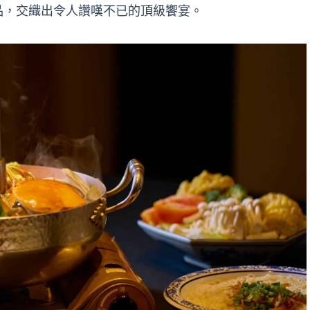
品，交織出令人讚嘆不已的頂級饗宴。