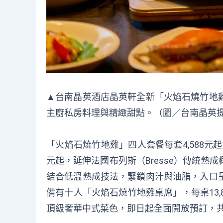
▲台南晶英酒店晶英軒全新「火焰石燒竹地
主廚私房料理與精緻甜點。（圖／台南晶英
「火焰石燒竹地雞」四人套餐每套4,588元
元起，延伸法國布列斯（Bresse）傳統
結合低溫熟成技法，緊鎖肉汁與油脂，入口
備有十人「火焰石燒竹地雞桌席」，每桌13
頂級奢華中式菜色，即日起全面開放預訂，