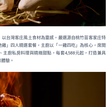
」以台灣客庄風土食材為靈感，嚴選源自桃竹苗客家庄特
地雞」四人精選套餐，主廚以「一雞四吃」為核心，席間
主廚私房料理與精緻甜點，每套4,588元起，打造兼具
桌體驗。