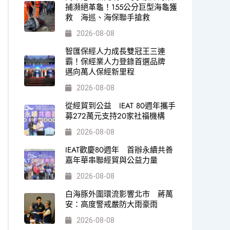
捕瀕絕革龜！155公分巨型海龜獲
救 海巡、海保聯手搶救
2026-08-08
智匯保經人力成長雙冠王三連
霸！保經業人力登錄首選品牌
邁向萬人保經新里程
2026-08-08
從經貿到公益 IEAT 80週年攜手
募272萬元支持20家社福機構
2026-08-08
IEAT歡慶80週年 首辦永續共善
嘉年華串聯經貿與公益力量
2026-08-08
白海豚外圍環流影響北市 蔣萬
安：高度警戒嚴防大雨豪雨
2026-08-08