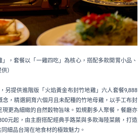
雞」，套餐以「一雞四吃」為核心，搭配多款開胃小品、
提供）
起，另提供進階版「火焰黃金布封竹地雞」六人套餐9,888
熟成概念，精選飼育六個月且未配種的竹地母雞，以手工布封
呈現更為細緻的自然穀物旨味。如規劃多人聚餐，餐廳亦
,800元起，由主廚搭配經典手路菜與多款海陸菜餚，打造
共同細品台灣在地食材的極致魅力。