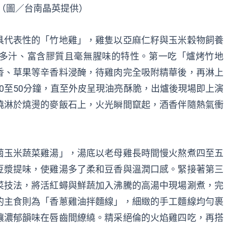
。（圖／台南晶英提供）
具代表性的「竹地雞」，雞隻以亞麻仁籽與玉米穀物飼養
多汁、富含膠質且毫無腥味的特性。第一吃「爐烤竹地
香、草果等辛香料浸醃，待雞肉完全吸附精華後，再淋上
0至50分鐘，直至外皮呈現油亮酥脆，出爐後現場即上演
澆淋於燒燙的麥飯石上，火光瞬間竄起，酒香伴隨熱氣衝
菌玉米蔬菜雞湯」，湯底以老母雞長時間慢火熬煮四至五
豆漿提味，使雞湯多了柔和豆香與溫潤口感。緊接著第三
菜技法，將活紅蟳與鮮蔬加入沸騰的高湯中現場涮煮，完
的主食則為「香蔥雞油拌麵線」，細緻的手工麵線均勻裹
讓濃郁韻味在唇齒間繚繞。精采絕倫的火焰雞四吃，再搭