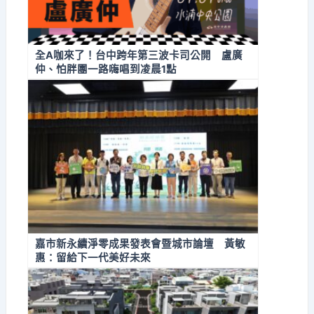
全A咖來了！台中跨年第三波卡司公開 盧廣
仲、怕胖團一路嗨唱到凌晨1點
嘉市新永續淨零成果發表會暨城市論壇 黃敏
惠：留給下一代美好未來