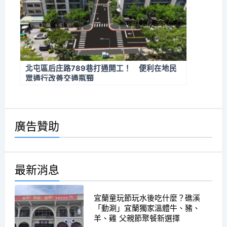
北屯區后庄路789巷打通開工！ 便利在地民
眾通行改善交通瓶頸
廣告贊助
最新消息
宜蘭童玩節玩水後吃什麼？礁溪
「動涮」宜蘭獨家溫體牛、豬、
羊、雞 父親節聚餐新選擇