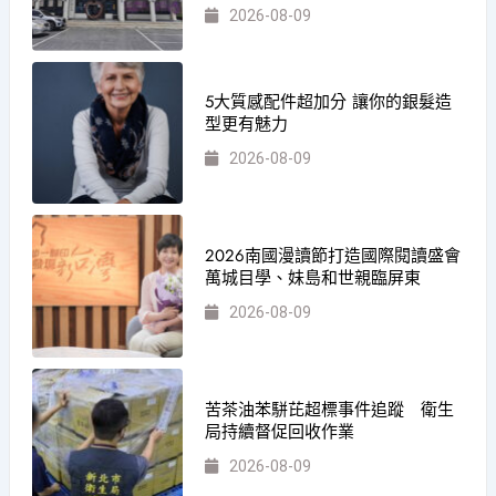
2026-08-09
5大質感配件超加分 讓你的銀髮造
型更有魅力
2026-08-09
2026南國漫讀節打造國際閱讀盛會
萬城目學、妹島和世親臨屏東
2026-08-09
苦茶油苯駢芘超標事件追蹤 衛生
局持續督促回收作業
2026-08-09