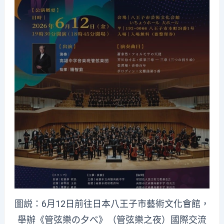
圖説：6月12日前往日本八王子市藝術文化會館，
舉辦《管弦樂の夕べ》（管弦樂之夜）國際交流