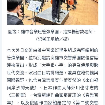
圖説：雄中音樂班管弦樂團，指揮楊智欽老師。
（記者王承綸／攝）
本次赴日交流由雄中音樂班學生組成完整編制的
管弦樂團，並特別邀請高雄市交響樂團數位首席
連袂演出，形成「大手牽小手」的專業傳承與跨
世代交流。演出曲目精挑細選，兼具在地情懷與
國際視野，包含台灣樂壇泰斗蕭泰然的《來自福
爾摩沙的天使》、日本作曲大師芥川也寸志的
《三折畫》、台灣新銳作曲家張菁珊的《音樂百
年》，以及俄國作曲家鮑羅定的《第二號交響