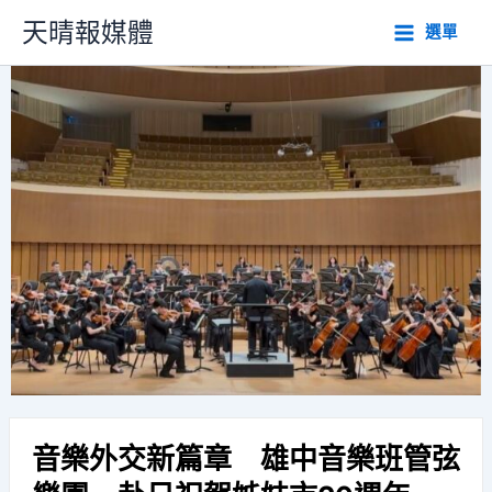
跳
天晴報媒體
選單
至
主
要
內
容
音樂外交新篇章 雄中音樂班管弦