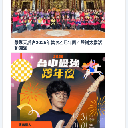
慧聚天后宮2025年歲次乙巳年圓斗燈謝太歲活
動圓滿