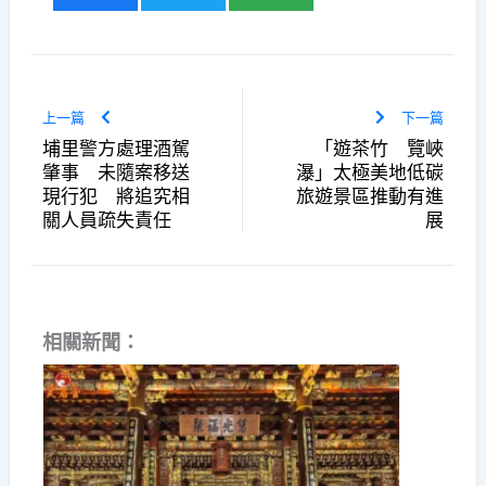
上一篇
下一篇
埔里警方處理酒駕
「遊茶竹 覽峽
肇事 未隨案移送
瀑」太極美地低碳
現行犯 將追究相
旅遊景區推動有進
關人員疏失責任
展
相關新聞：