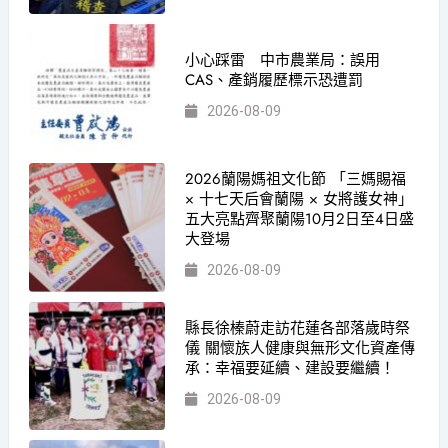
小心踩雷 中市農業局：誤用
CAS、產銷履歷標示恐遭罰
2026-08-09
2026蘭陽媽祖文化節 「三媽賜福
× 十七天后會蘭陽 × 女將護女神」
五大亮點齊聚蘭陽10月2日至4日盛
大登場
2026-08-09
縣長徐榛蔚走訪花蓮各部落歲時祭
儀 關懷族人健康與無形文化資產傳
承：幸福要延續、建設要繼續！
2026-08-09