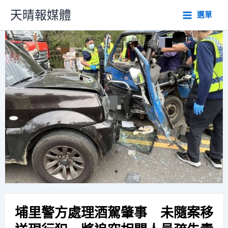
跳
天晴報媒體
選單
至
主
要
內
容
埔里警方處理酒駕肇事 未隨案移