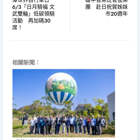
潭世界自行車日
雄中音樂班管弦樂
6/3「日月騎福 文
團 赴日祝賀姊妹
武雙輪」低碳領騎
市20週年
活動 再加碼30
席！
相關新聞：