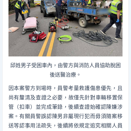
邱姓男子受困車內，由警方與消防人員協助脫困
後送醫治療。
因本案警方到場時，員警考量救護傷患優先，
且
尚有釐清及查證之必要，故僅先針對車輛移置保
管（扣車）
並完成筆錄，後續查證始確認陳嫌涉
案。
有關員警誤認陳男非屬現行犯而毋須隨案移
送等認事用法疏失，
後續將依規定追究相關人員