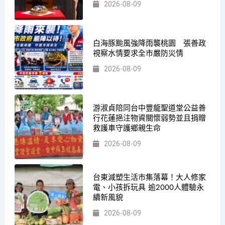
2026-08-09
白海豚颱風強降雨襲桃園 張善政
視察水情要求全市嚴防災情
2026-08-09
游淑貞陪同台中豐龍聖道堂公益善
行花蓮挹注物資關懷弱勢並且捐贈
救護車守護鄉親生命
2026-08-09
台東減塑生活市集落幕！大人修家
電、小孩拆玩具 逾2000人體驗永
續新風貌
2026-08-09