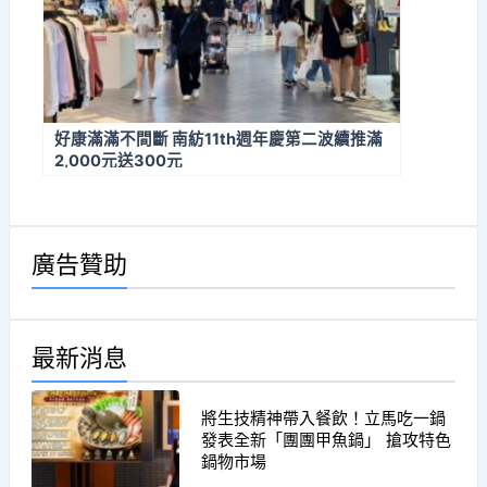
好康滿滿不間斷 南紡11th週年慶第二波續推滿
2,000元送300元
廣告贊助
最新消息
將生技精神帶入餐飲！立馬吃一鍋
發表全新「團團甲魚鍋」 搶攻特色
鍋物市場