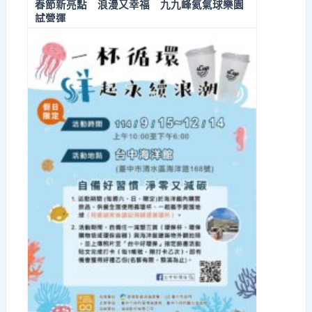
春節新亮點 浪漫又幸福 九九峰氦氣球樂園
試營運