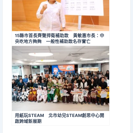
15縣市首長齊聲捍衛補助款 黃敏惠市長：中
央吃地方夠夠 一般性補助款名存實亡
用紙玩STEAM 北市幼兒STEAM創思中心開
啟跨域新展期