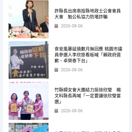
許縣長出席南投縣地政士公會會員
大會 勉公私協力防堵詐騙
2026-08-06
食安風暴延燒數月無回應 桃園市議
員參選人李欣掛看板喊「賴政府道
歉、卓榮泰下台」
2026-08-06
竹縣婦女會大團結力挺徐欣瑩 楊
文科縣長再喊「一定要讓徐欣瑩當
選」
2026-08-06