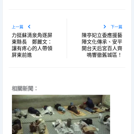
上一篇
下一篇
力挺蘇清泉角逐屏
陳亭妃立委應援藝
東縣長 鄭麗文：
陣文化傳承、安平
讓有疼心的人帶領
開台天后宮百人齊
屏東前進
鳴響徹舊城區！
相關新聞：