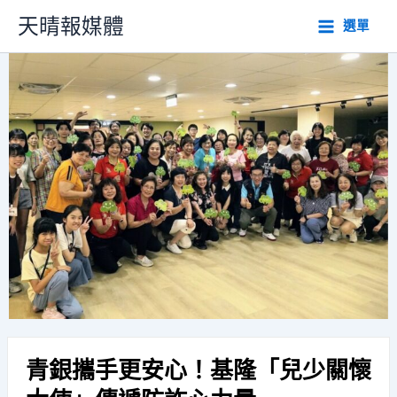
跳
天晴報媒體
選單
至
主
要
內
容
青銀攜手更安心！基隆「兒少關懷