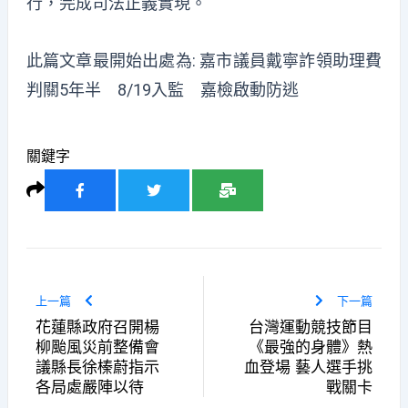
行，完成司法正義實現。
此篇文章最開始出處為:
嘉市議員戴寧詐領助理費
判關5年半 8/19入監 嘉檢啟動防逃
關鍵字
上一篇
下一篇
花蓮縣政府召開楊
台灣運動競技節目
柳颱風災前整備會
《最強的身體》熱
議縣長徐榛蔚指示
血登場 藝人選手挑
各局處嚴陣以待
戰關卡