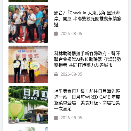
影音/「Check in 大東北角 皇冠海
岸」開展 串聯雙觀光圈推動永續旅
遊
2026-08-05
科林助聽器攜手新竹縣政府、聲暉
聯合會捐贈AI數位助聽器 守護弱勢
聽損者 共同打造聽力友善城市
2026-08-05
埔里美食再升級！前往日月潭先停
這一站 日月町WIRED CAFE 年度
新菜單登場 美食升級、商場抽獎
一次滿足
2026-08-05