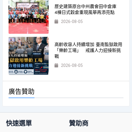
歷史建築原台中州農會田中倉庫
4棟日式穀倉重現風華再添亮點
2026-08-05
高齡收容人持續增加 臺南監獄啟用
「樂齡工場」 戒護人力迎接新挑
戰
2026-08-05
廣告贊助
快速選單
贊助商