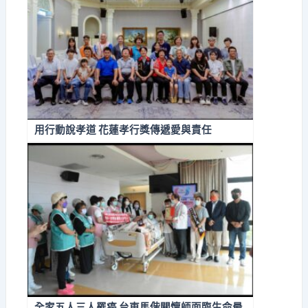
用行動說孝道 花蓮孝行獎傳遞愛與責任
全家五人三人罹癌 台東馬偕關懷師面臨生命最