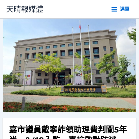
跳
天晴報媒體
選單
至
主
要
內
容
嘉市議員戴寧詐領助理費判關5年