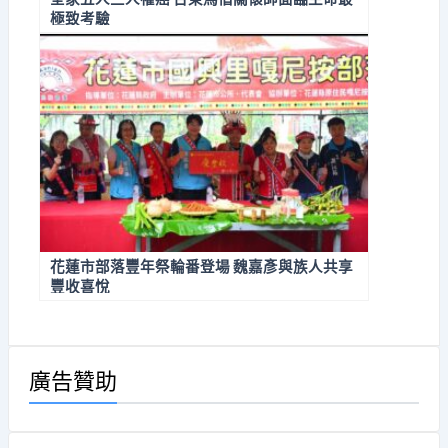
極致考驗
花蓮市部落豐年祭輪番登場 魏嘉彥與族人共享
豐收喜悅
廣告贊助