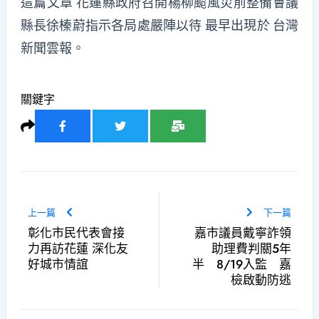
這篇文章
花蓮縣政府召開楊柳颱風災前整備會議
縣長徐榛蔚指示各局處嚴陣以待
最早出現於
台灣
新聞雲報
。
關鍵字
上一篇
下一篇
彰化市民代表會接
嘉市議員戴寧詐領
力再訪花蓮 深化友
助理費判關5年
好城市情誼
半 8/19入監 嘉
檢啟動防逃