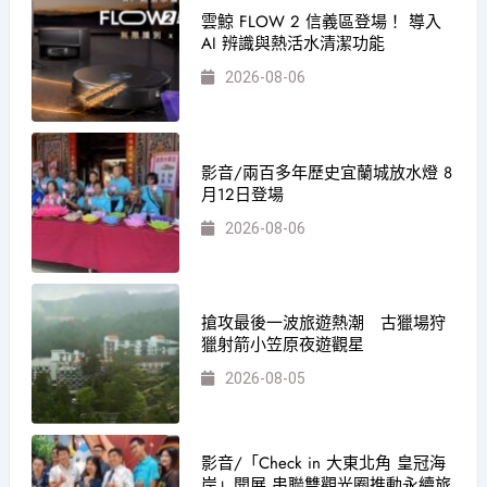
雲鯨 FLOW 2 信義區登場！ 導入
AI 辨識與熱活水清潔功能
2026-08-06
影音/兩百多年歷史宜蘭城放水燈 8
月12日登場
2026-08-06
搶攻最後一波旅遊熱潮 古獵場狩
獵射箭小笠原夜遊觀星
2026-08-05
影音/「Check in 大東北角 皇冠海
岸」開展 串聯雙觀光圈推動永續旅