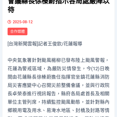
會議縣長徐榛蔚指示各局處嚴陣以
待
2025-08-12
合作媒體
[台灣新聞雲報]記者王俊欽/花蓮報導
中央氣象署針對颱風楊柳已發布陸上颱風警報，
花蓮為警戒區域，為嚴防災情發生，今(12)日晚
間由花蓮縣長徐榛蔚擔任指揮官坐鎮花蓮縣消防
局災害應變中心召開災前整備會議，並與行政院
長卓榮泰進行視訊報告，縣府各局處首長及相關
單位主管列席，持續監控颱風動態，並針對縣內
鄉親用電及用水、易淹水地區、封橋及封路等情