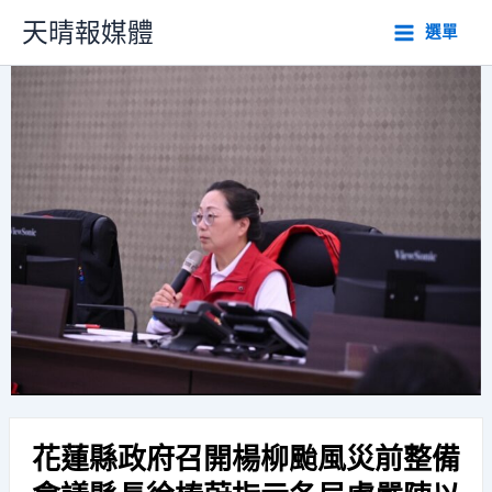
跳
天晴報媒體
選單
至
主
要
內
容
花蓮縣政府召開楊柳颱風災前整備