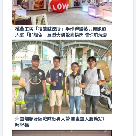
桃藝工坊「技能試煉所」手作體驗熱力開跑超
人氣「好想兔」巨型大偶驚喜快閃 陪你萌玩夏
天！
海軍艦艇及陸戰隊役男入營 臺東軍人服務站叮
嚀祝福