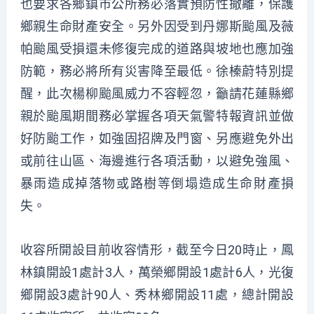
也要求各鄉鎮市公所務必落實預防性撤離，保護
鄉親生命財產安全。另外因受到丹娜斯颱風及薇
帕颱風受損還未修復完成的道路與坡地也應加強
防範，務必將所有災害降至最低。徐榛蔚特別提
醒，此次楊柳颱風威力不容輕忽，籲請花蓮縣鄉
親於颱風期間務必掌握各項天氣警特報資訊並做
好防颱工作，如強固招牌及門窗、另應避免外出
或前往山區、海邊進行各項活動，以避免強風、
暴雨造成掉落物或路樹等倒塌造成生命財產損
失。
收容所開設目前收容情形，截至今日20時止，鳳
林鎮開設1處計3人，萬榮鄉開設1處計6人，光復
鄉開設3處計90人、秀林鄉開設11處，總計開設