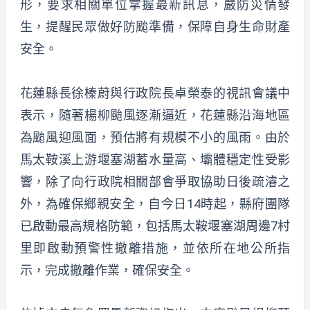
形，要求相關單位掌握最新訊息，嚴防災情發
生，提醒民眾做好防颱準備，保障自身生命財產
安全。
花蓮縣長徐榛蔚與行政院長卓榮泰的視訊會議中
表示，隨著楊柳颱風逐漸逼近，花蓮縣沿海地區
為颱風迎風面，預估將有規模不小的風雨。由於
馬太鞍溪上游堰塞湖蓄水量高、壩體穩定性受影
響，除了向行政院相關部會爭取協助日後疏濬之
外，為確保鄉親安全，自今日14時起，縣府團隊
已啟動最高規格防範，包括馬太鞍堰塞湖周邊7村
里即啟動預警性撤離措施，並依所在地公所指
示，完成撤離作業，確保安全。