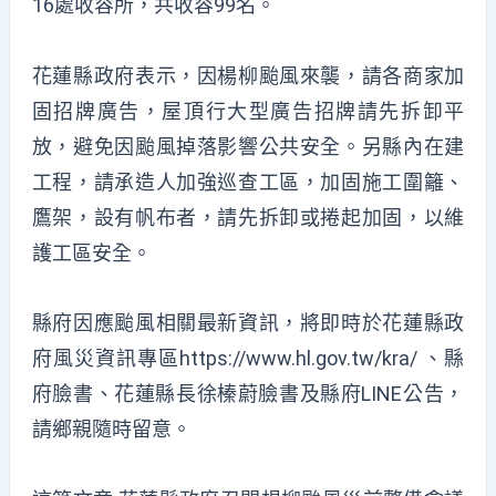
16處收容所，共收容99名。
花蓮縣政府表示，因楊柳颱風來襲，請各商家加
固招牌廣告，屋頂行大型廣告招牌請先拆卸平
放，避免因颱風掉落影響公共安全。另縣內在建
工程，請承造人加強巡查工區，加固施工圍籬、
鷹架，設有帆布者，請先拆卸或捲起加固，以維
護工區安全。
縣府因應颱風相關最新資訊，將即時於花蓮縣政
府風災資訊專區https://www.hl.gov.tw/kra/ 、縣
府臉書、花蓮縣長徐榛蔚臉書及縣府LINE公告，
請鄉親隨時留意。