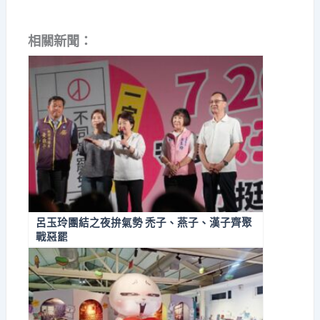
相關新聞：
呂玉玲團結之夜拚氣勢 禿子、燕子、漢子齊聚
戰惡罷