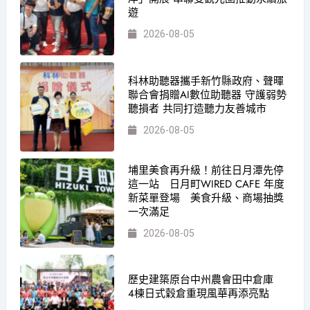
遊
2026-08-05
科林助聽器攜手新竹縣政府、聲暉
聯合會捐贈AI數位助聽器 守護弱勢
聽損者 共同打造聽力友善城市
2026-08-05
埔里美食再升級！前往日月潭先停
這一站 日月町WIRED CAFE 年度
新菜單登場 美食升級、商場抽獎
一次滿足
2026-08-05
歷史建築原台中州農會田中倉庫
4棟日式穀倉重現風華再添亮點