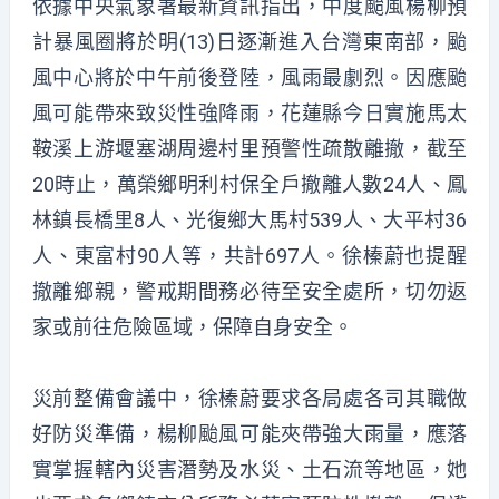
依據中央氣象署最新資訊指出，中度颱風楊柳預
計暴風圈將於明(13)日逐漸進入台灣東南部，颱
風中心將於中午前後登陸，風雨最劇烈。因應颱
風可能帶來致災性強降雨，花蓮縣今日實施馬太
鞍溪上游堰塞湖周邊村里預警性疏散離撤，截至
20時止，萬榮鄉明利村保全戶撤離人數24人、鳳
林鎮長橋里8人、光復鄉大馬村539人、大平村36
人、東富村90人等，共計697人。徐榛蔚也提醒
撤離鄉親，警戒期間務必待至安全處所，切勿返
家或前往危險區域，保障自身安全。
災前整備會議中，徐榛蔚要求各局處各司其職做
好防災準備，楊柳颱風可能夾帶強大雨量，應落
實掌握轄內災害潛勢及水災、土石流等地區，她