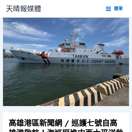
跳
天晴報媒體
選單
至
主
要
內
容
高雄港區新聞網 / 巡護七號自高