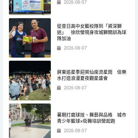
2026-08-07
從昔日高中女籃校隊到「資深獅
迷」 徐欣瑩現身攻城獅開訓為球
隊加油
2026-08-07
屏東追星季迎英仙座流星雨 佳樂
水打造浪漫夏夜觀星盛會
2026-08-07
暑期打磨球技、舞藝與品格 城市
青少年籃球×街舞培訓營起跑
2026-08-07