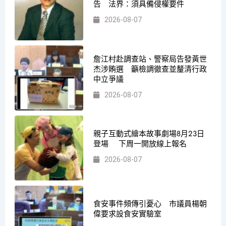
告 法界：須具備侵權要件
2026-08-07
詹江村赴調查站、警察局告發黃世
杰涉賄選 籲檢調徹查並釐清行政
中立爭議
2026-08-07
親子互動式繪本故事劇場8月23日
登場 下周一開放線上報名
2026-08-07
食安事件頻傳引憂心 市議員楊朝
偉要求設食安實驗室