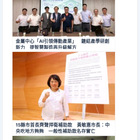
金屬中心「AI引領傳動產業」 鏈結產學研創
新力 提智慧製造再升級解方
15縣市首長齊聲捍衛補助款 黃敏惠市長：中
央吃地方夠夠 一般性補助款名存實亡