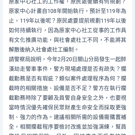
原家中心社工的工作權，原民處後續有何規劃？
原家中心計畫自108年開始執行，預計至119年為
止，119年以後呢？原民處要提前規劃119年以後
如何持續執行，因為原家中心社工從事的工作具
有文化推廣功能，與社會處社工不同，不能將其
解散後納入社會處社工編制。
請警察局說明，今年2月20日關山分局發生一起醉
漢劫走警車事件，警方現場處理是否有疏失？攔
截勤務是否有瑕疵？類似案件處理程序為何？攔
截時的相關措施、設備是否不足？警方在執行攔
截勤務時除了要顧及員警自身安全之外，也要視
當時情況優先確保民眾財產生命安全而採取更強
制、強力的作為。建議相關所需的設備需購置補
全，相關攔截程序要檢討改進並加強演練，幫員