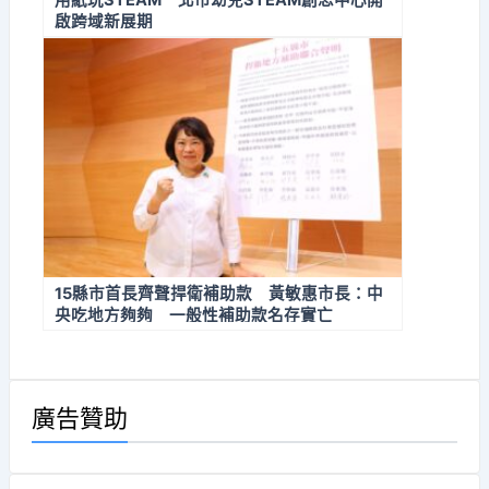
用紙玩STEAM 北市幼兒STEAM創思中心開
啟跨域新展期
15縣市首長齊聲捍衛補助款 黃敏惠市長：中
央吃地方夠夠 一般性補助款名存實亡
廣告贊助