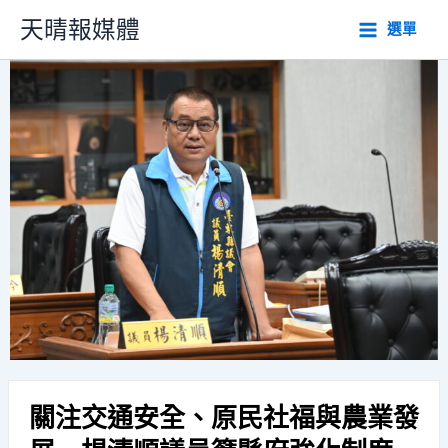
跳
天晴報媒體
選單
至
主
要
內
容
關注交通安全、原民社福與農業發