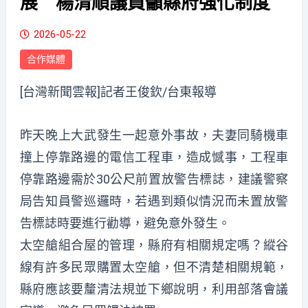
展 楊清順議員籲縣府強化制度
2026-05-22
合作媒體
[台灣新聞雲報]記者王俊欽/台東報導
昨天晚上大武發生一起意外事故，夫妻同騎機車
撞上停靠路邊的電信工程車，造成憾事，工程車
停靠路邊需於30公尺前置放警告標誌，建議警察
局告知員警巡邏時，若遇到類似情況而未置放警
告標誌時要進行勸導，避免意外發生。
太空艙組合屋的管理，縣府有相關規定嗎？縱谷
線有許多民眾購置太空艙，但不清楚相關規範，
縣府應該要釐清法規並下鄉說明，利用部落會議