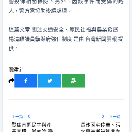
警投保相關保險。另外，因該事件而受傷的路
人，警方需協助後續處理。
這篇文章
關注交通安全、原民社福與農業發展
楊清順議員籲縣府強化制度
是由
台灣新聞雲報
提
供。
關鍵字
上一篇
下一篇
聚焦南迴民生與產
長沙國宅停車、污
業困境 翁麗吟 籲
水與長者福利問題