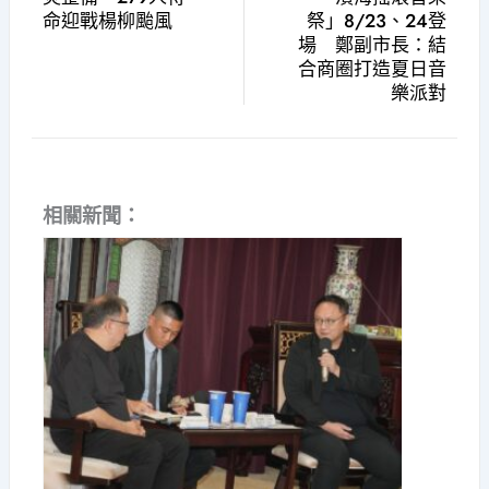
命迎戰楊柳颱風
祭」8/23、24登
場 鄭副市長：結
合商圈打造夏日音
樂派對
相關新聞：