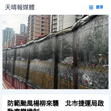
跳
天晴報媒體
選單
至
主
要
內
容
防範颱風楊柳來襲 北市捷運局啟