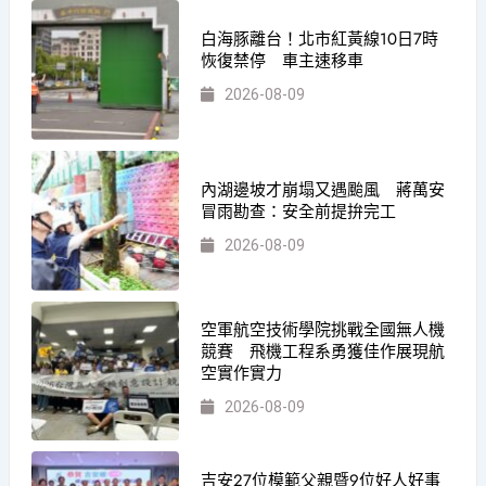
白海豚離台！北市紅黃線10日7時
恢復禁停 車主速移車
2026-08-09
內湖邊坡才崩塌又遇颱風 蔣萬安
冒雨勘查：安全前提拚完工
2026-08-09
空軍航空技術學院挑戰全國無人機
競賽 飛機工程系勇獲佳作展現航
空實作實力
2026-08-09
吉安27位模範父親暨9位好人好事