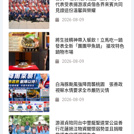
代表受表揚游淑貞偕各界來賓共同
見證這份溫馨與榮耀
2026-08-09
將生技精神帶入餐飲！立馬吃一鍋
發表全新「團團甲魚鍋」 搶攻特色
鍋物市場
2026-08-09
白海豚颱風強降雨襲桃園 張善政
視察水情要求全市嚴防災情
2026-08-09
游淑貞陪同台中豐龍聖道堂公益善
行花蓮挹注物資關懷弱勢並且捐贈