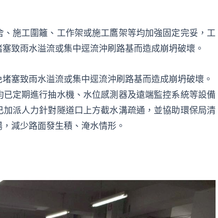
舍、施工圍籬、工作架或施工鷹架等均加強固定完妥，工
堵塞致雨水溢流或集中逕流沖刷路基而造成崩坍破壞。
免堵塞致雨水溢流或集中逕流沖刷路基而造成崩坍破壞。
均已定期進行抽水機、水位感測器及遠端監控系統等設備
已加派人力針對隧道口上方截水溝疏通，並協助環保局清
暢，減少路面發生積、淹水情形。