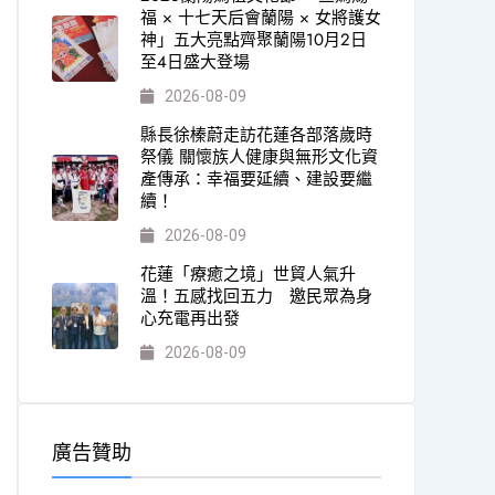
福 × 十七天后會蘭陽 × 女將護女
神」五大亮點齊聚蘭陽10月2日
至4日盛大登場
2026-08-09
縣長徐榛蔚走訪花蓮各部落歲時
祭儀 關懷族人健康與無形文化資
產傳承：幸福要延續、建設要繼
續！
2026-08-09
花蓮「療癒之境」世貿人氣升
溫！五感找回五力 邀民眾為身
心充電再出發
2026-08-09
廣告贊助