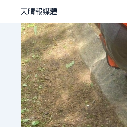
跳
天晴報媒體
至
主
要
內
容