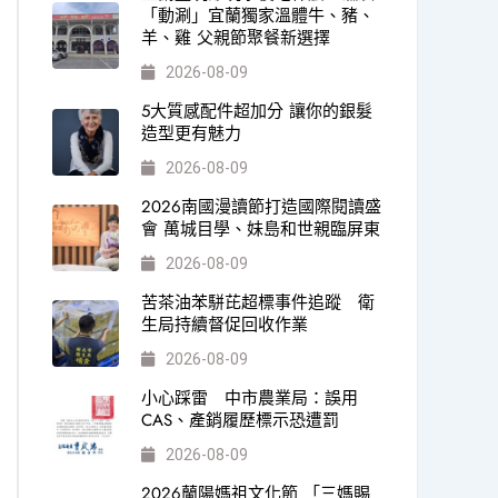
「動涮」宜蘭獨家溫體牛、豬、
羊、雞 父親節聚餐新選擇
2026-08-09
5大質感配件超加分 讓你的銀髮
造型更有魅力
2026-08-09
2026南國漫讀節打造國際閱讀盛
會 萬城目學、妹島和世親臨屏東
2026-08-09
苦茶油苯駢芘超標事件追蹤 衛
生局持續督促回收作業
2026-08-09
小心踩雷 中市農業局：誤用
CAS、產銷履歷標示恐遭罰
2026-08-09
2026蘭陽媽祖文化節 「三媽賜