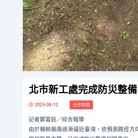
北市新工處完成防災整備
2025-08-12
合作媒體
記者鄭富鈺／綜合報導
由於楊柳颱風逐漸逼近臺灣，依預測路徑方