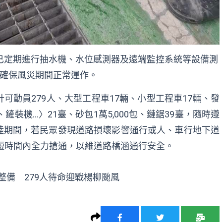
已定期進行抽水機、水位感測器及遠端監控系統等設備測
確保風災期間正常運作。
可動員279人、大型工程車17輛、小型工程車17輛、發
鏟裝機…〉21臺、砂包1萬5,000包、鏈鋸39臺，隨時遵
陸期間，若民眾發現道路損壞影響通行或人、車行地下道
最短時間內全力搶通，以維道路橋涵通行安全。
整備 279人待命迎戰楊柳颱風