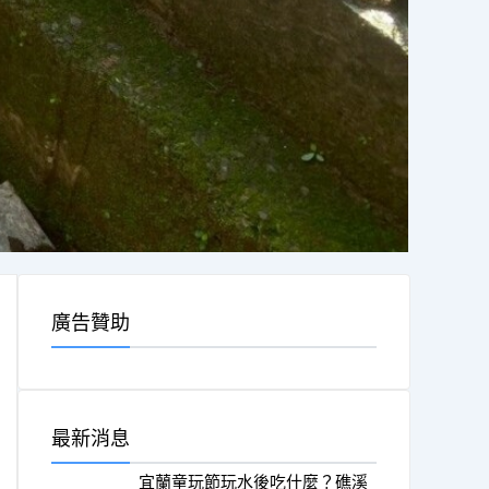
廣告贊助
最新消息
宜蘭童玩節玩水後吃什麼？礁溪