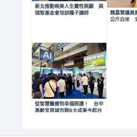
新北推動晚美人生靈性照顧 與
魏嘉賢議員
瑞智基金會培訓種子講師
公斤白米 
構 用行動
從智慧醫療到幸福照護！ 台中
高齡宜居城市館6大成果今起台
北世貿亮相