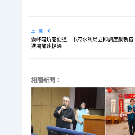
上一篇
霧峰暗坑巷便道 市府水利局立即調度鋼軌樁
進場加速搶通
相關新聞：