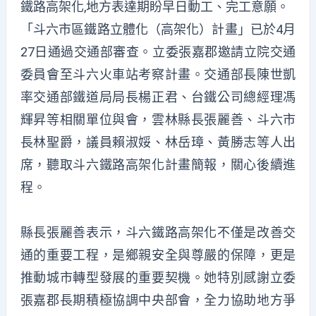
鐵路高架化,地方表達期盼早日動工、完工意願。
「斗六市區鐵路立體化（高架化）計畫」已於4月
27日通過交通部審查。立委張嘉郡邀請立院交通
委員會至斗六火車站考察計畫。交通部長陳世凱
率交通部鐵道局局長楊正君、台鐵公司總經理馮
輝昇等相關單位與會，雲林縣長張麗善、斗六市
長林聖爵，議員賴淑娞、林岳璋、黃勝志等人出
席，聽取斗六鐵路高架化計畫簡報，關心後續進
程。
縣長張麗善表示，斗六鐵路高架化不僅是改善交
通的重要工程，是鄉親安全與尊嚴的保障，更是
推動城市轉型發展的重要契機。她特別感謝立委
張嘉郡長期積極協調中央部會，全力協助地方爭