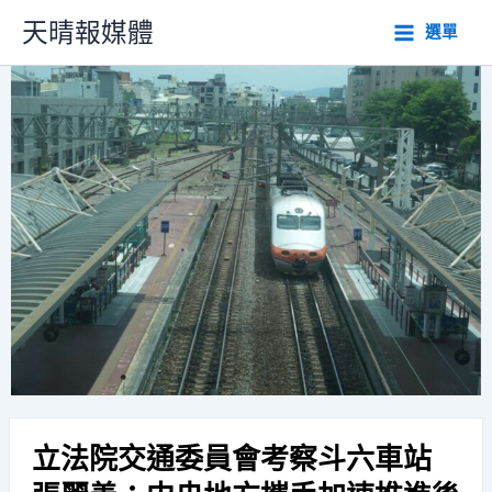
跳
天晴報媒體
選單
至
主
要
內
容
立法院交通委員會考察斗六車站