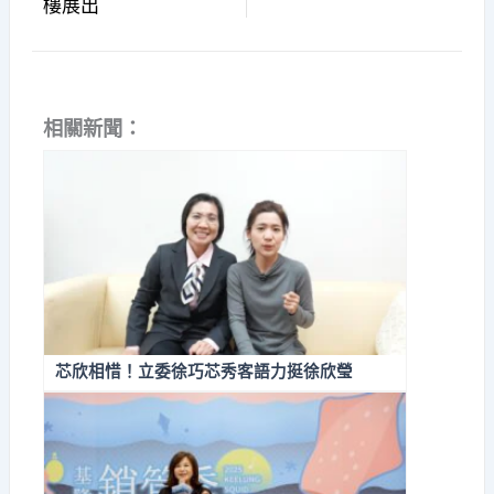
樓展出
相關新聞：
芯欣相惜！立委徐巧芯秀客語力挺徐欣瑩