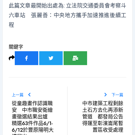
此篇文章最開始出處為:
立法院交通委員會考察斗
六車站 張麗善：中央地方攜手加速推進後續工
程
關鍵字
上一篇
下一篇
從童趣畫作認識職
中市建築工程剩餘
安 中市職安衛繪
土石方去化再添新
畫徵選結果出爐
管道 都發局公告
精選63件作品6/1-
得運至彰濱崙尾暫
6/12於豐原陽明大
置區收受處理