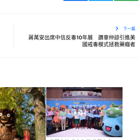
下一篇
蔣萬安出席中信反毒10年展 讚辜仲諒引進美
國戒毒模式拯救藥癮者