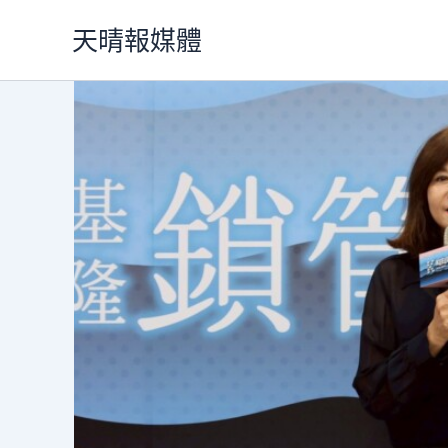
跳
天晴報媒體
至
主
要
內
容