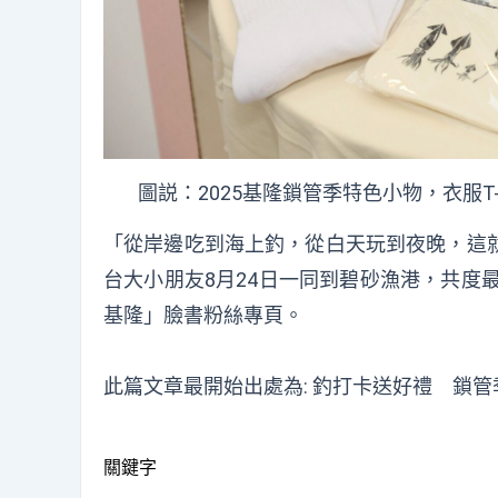
圖説：2025基隆鎖管季特色小物，衣服T
「從岸邊吃到海上釣，從白天玩到夜晚，這
台大小朋友8月24日一同到碧砂漁港，共度
基隆」臉書粉絲專頁。
此篇文章最開始出處為:
釣打卡送好禮 鎖管
關鍵字