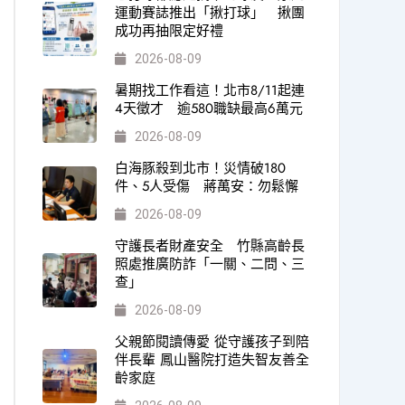
運動賽誌推出「揪打球」 揪團
成功再抽限定好禮
2026-08-09
暑期找工作看這！北市8/11起連
4天徵才 逾580職缺最高6萬元
2026-08-09
白海豚殺到北市！災情破180
件、5人受傷 蔣萬安：勿鬆懈
2026-08-09
守護長者財產安全 竹縣高齡長
照處推廣防詐「一關、二問、三
查」
2026-08-09
父親節閱讀傳愛 從守護孩子到陪
伴長輩 鳳山醫院打造失智友善全
齡家庭