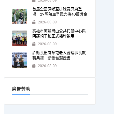
2026-08-09
首屆全國原鄉盃排球賽屏東登
場 29隊熱血爭冠力拚40萬獎金
2026-08-09
高雄市阿蓮崗山公共托嬰中心與
阿蓮親子館正式揭牌啟用
2026-08-09
許縣長出席草屯老人會理事長就
職典禮 頒發當選證書
2026-08-09
廣告贊助