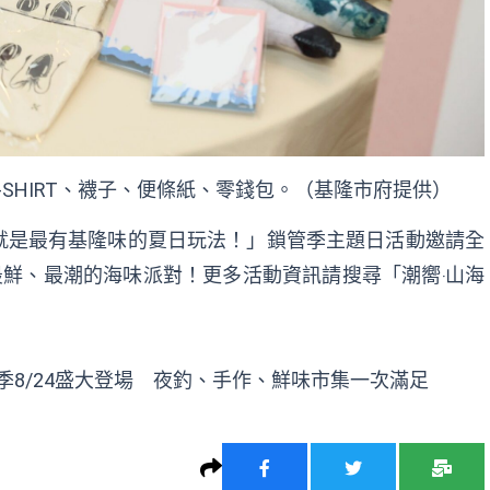
-SHIRT、襪子、便條紙、零錢包。（基隆市府提供）
就是最有基隆味的夏日玩法！」鎖管季主題日活動邀請全
最鮮、最潮的海味派對！更多活動資訊請搜尋「潮嚮‧山海
季8/24盛大登場 夜釣、手作、鮮味市集一次滿足