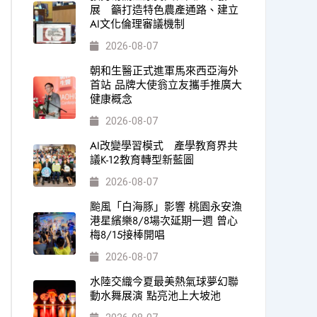
展 籲打造特色農產通路、建立
AI文化倫理審議機制
2026-08-07
朝和生醫正式進軍馬來西亞海外
首站 品牌大使翁立友攜手推廣大
健康概念
2026-08-07
AI改變學習模式 產學教育界共
議K-12教育轉型新藍圖
2026-08-07
颱風「白海豚」影響 桃園永安漁
港星繽樂8/8場次延期一週 曾心
梅8/15接棒開唱
2026-08-07
水陸交織今夏最美熱氣球夢幻聯
動水舞展演 點亮池上大坡池