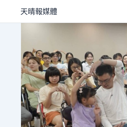
跳
天晴報媒體
至
主
要
內
容