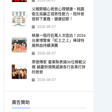
2026-08-07
父親節關心爸爸心理健康，桃園
衛生局籲正視男性壓力，陪伴爸
爸卸下重擔、健康迎節！
2026-08-07
移展一個月近萬人次造訪！2026
台東博覽會「紅土之上」棒球特
展熱血持續沸騰
2026-08-07
厚德傳家 臺東縣表揚36位模範父
親 饒慶鈴頒獎感謝各行各業打拼
的爸爸
2026-08-07
廣告贊助