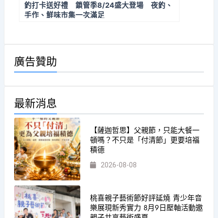
釣打卡送好禮 鎖管季8/24盛大登場 夜釣、
手作、鮮味市集一次滿足
廣告贊助
最新消息
【薩迦哲思】父親節，只能大餐一
頓嗎？不只是「付清節」更要培福
積德
2026-08-08
桃喜親子藝術節好評延燒 青少年音
樂展現新秀實力 8月9日壓軸活動邀
親子共享藝術盛夏