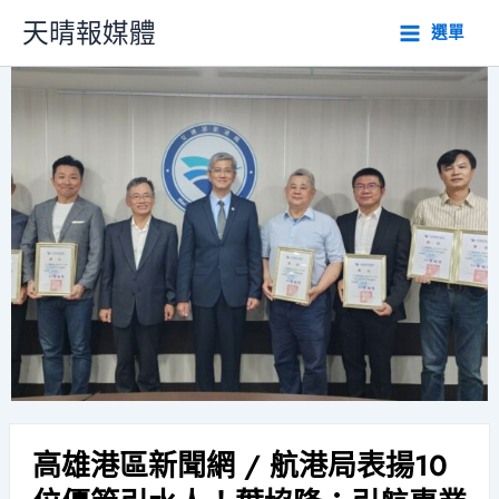
跳
天晴報媒體
選單
至
主
要
內
容
高雄港區新聞網 / 航港局表揚10