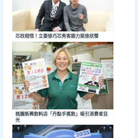
芯欣相惜！立委徐巧芯秀客語力挺徐欣瑩
桃園新興飲料店「丹點手搖飲」吸引消費者目
光