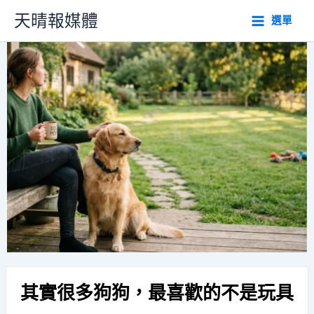
跳
天晴報媒體
選單
至
主
要
內
容
其實很多狗狗，最喜歡的不是玩具