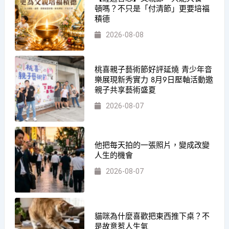
頓嗎？不只是「付清節」更要培福
積德
2026-08-08
桃喜親子藝術節好評延燒 青少年音
樂展現新秀實力 8月9日壓軸活動邀
親子共享藝術盛夏
2026-08-07
他把每天拍的一張照片，變成改變
人生的機會
2026-08-07
貓咪為什麼喜歡把東西推下桌？不
是故意惹人生氣