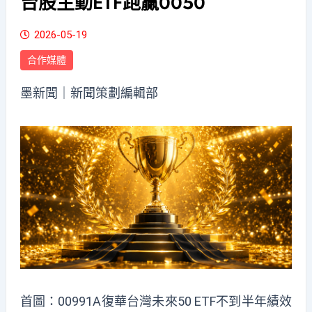
台股主動ETF跑贏0050
2026-05-19
合作媒體
墨新聞
｜新聞策劃編輯部
首圖：00991A復華台灣未來50 ETF不到半年績效