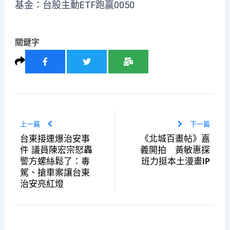
基金：台股主動ETF跑贏0050
關鍵字
上一篇
下一篇
台東接連爆治安事
《北城百畫帖》嘉
件 議員陳宏宗怒轟
義開拍 黃敏惠探
警方螺絲鬆了：毒
班力挺本土漫畫IP
駕、搶車案讓台東
治安亮紅燈