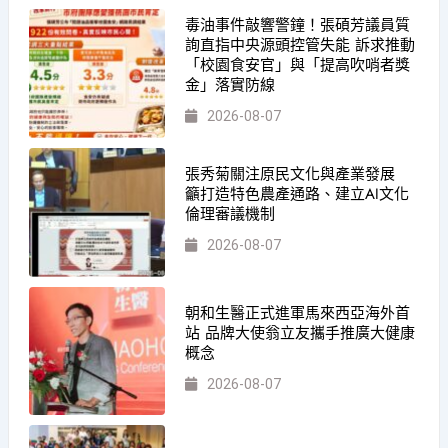
毒油事件敲響警鐘！張碩芳議員質
詢直指中央源頭控管失能 訴求推動
「校園食安官」與「提高吹哨者獎
金」落實防線
2026-08-07
張秀菊關注原民文化與產業發展
籲打造特色農產通路、建立AI文化
倫理審議機制
2026-08-07
朝和生醫正式進軍馬來西亞海外首
站 品牌大使翁立友攜手推廣大健康
概念
2026-08-07