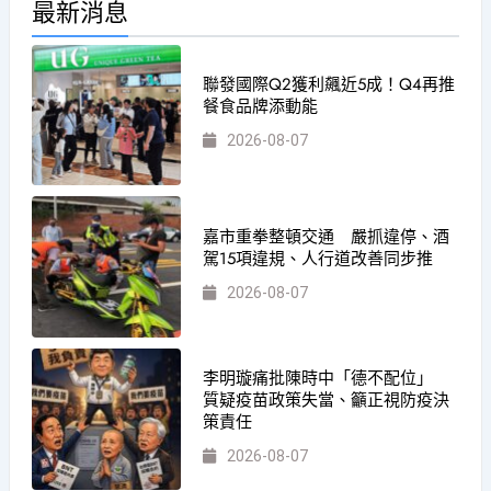
最新消息
聯發國際Q2獲利飆近5成！Q4再推
餐食品牌添動能
2026-08-07
嘉市重拳整頓交通 嚴抓違停、酒
駕15項違規、人行道改善同步推
2026-08-07
李明璇痛批陳時中「德不配位」
質疑疫苗政策失當、籲正視防疫決
策責任
2026-08-07