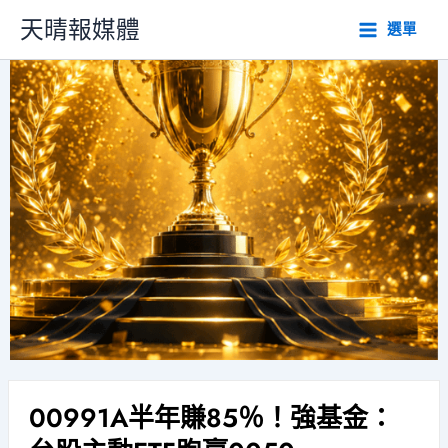
跳
天晴報媒體
選單
至
主
要
內
容
00991A半年賺85％！強基金：