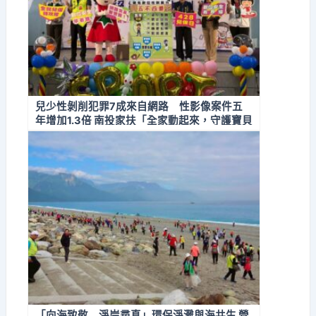
兒少性剝削犯罪7成來自網路 性影像案件五
年增加1.3倍 南投家扶「全家動起來，守護寶貝
大作戰」親子運動會 守護兒少數位安全界線
「向海致敬 淨岸尋真」環保淨灘與海共生 營