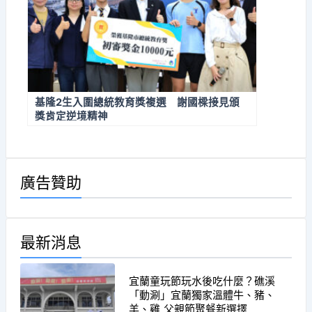
基隆2生入圍總統教育獎複選 謝國樑接見頒
獎肯定逆境精神
廣告贊助
最新消息
宜蘭童玩節玩水後吃什麼？礁溪
「動涮」宜蘭獨家溫體牛、豬、
羊、雞 父親節聚餐新選擇