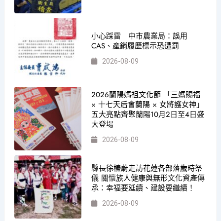
小心踩雷 中市農業局：誤用
CAS、產銷履歷標示恐遭罰
2026-08-09
2026蘭陽媽祖文化節 「三媽賜福
× 十七天后會蘭陽 × 女將護女神」
五大亮點齊聚蘭陽10月2日至4日盛
大登場
2026-08-09
縣長徐榛蔚走訪花蓮各部落歲時祭
儀 關懷族人健康與無形文化資產傳
承：幸福要延續、建設要繼續！
2026-08-09