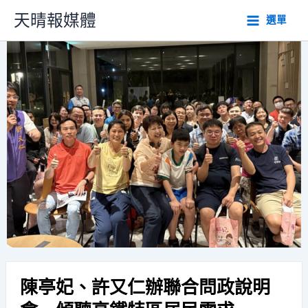
跳
天晴報媒體
選單
至
主
要
內
容
陳亭妃、許又仁辦聯合問政說明