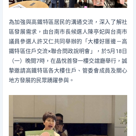
為加強與高鐵特區居民的溝通交流，深入了解社
區發展需求，由台南市長候選人陳亭妃與台南市
議員參選人許又仁共同舉辦的「大樓好厝邊－高
鐵特區住戶交流×聯合問政說明會」，於5月18日
（一）晚間7時，在晶悅首發一樓交誼廳舉行，誠
摯邀請高鐵特區各大樓住戶、管委會成員及關心
地方發展的民眾踴躍參與。