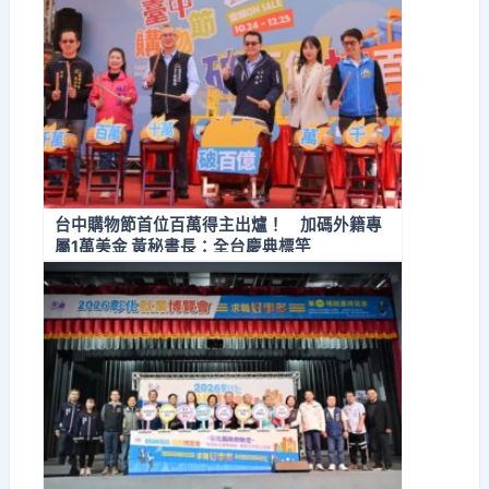
台中購物節首位百萬得主出爐！ 加碼外籍專
屬1萬美金 黃秘書長：全台慶典標竿