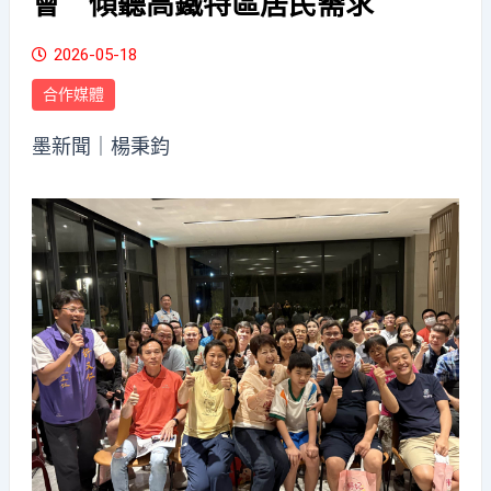
會 傾聽高鐵特區居民需求
2026-05-18
合作媒體
墨新聞
｜楊秉鈞