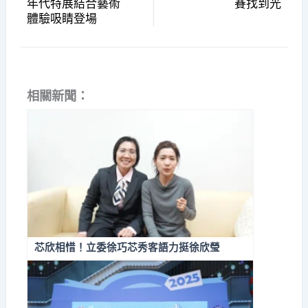
年代特展結合藝術
賽找到光
體驗吸睛登場
相關新聞：
芯欣相惜！立委徐巧芯秀客語力挺徐欣瑩