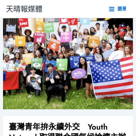
跳
天晴報媒體
選單
至
主
要
內
容
臺灣青年拚永續外交 Youth