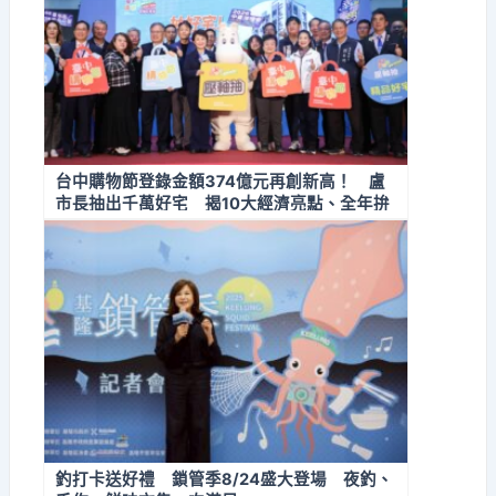
台中購物節登錄金額374億元再創新高！ 盧
市長抽出千萬好宅 揭10大經濟亮點、全年拚
經濟不停歇
釣打卡送好禮 鎖管季8/24盛大登場 夜釣、