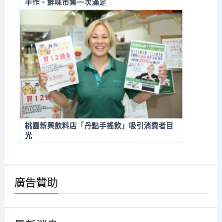
手作、鮮味市集一次滿足
桃園新興飲料店「丹點手搖飲」吸引消費者目
光
廣告贊助