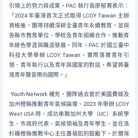
引領上的努力與成果。PAC 執行長廖郁菁表示：
「2024 年臺灣首次正式取得 LCOY Taiwan 主辦
資格後，團隊持續深耕全
臺
青年永續教育，並與
各縣市教育單位、學校及青年組織合作，推動青
年綠色學
涯
與職
涯
發展。同年，PAC 於國立
臺
中
科技大學舉辦 LCOY Taiwan，實際落實青年引
領、青年執行以及青年與國家的對話，希望將臺
灣青年聲音帶向國際。」
Youth Network 補充，團隊過去曾於美國費城及
加州橙縣推動
青年氣候論壇。2023 年舉辦 LCOY
West USA 時，成功串聯加州大學（UC）系統學
生、市政府代表、氣候領袖及青年學生，並在洛
杉磯橙縣僑教中心主任蕭蓓如的鼓勵下，
於爾灣