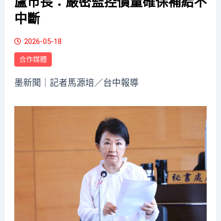
盧市長：嚴密監控價量確保補給不
中斷
2026-05-18
合作媒體
墨新聞
｜記者馬源培／台中報導