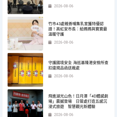
2026-08-06
竹市43處親善哺集乳室獲特優認
證！高虹安市長：給媽媽與寶寶最
溫暖守護
2026-08-06
守護國境安全 海巡基隆港安檢所查
扣違規品函送裁處
2026-08-06
飛進湖光山色！日月潭「4D體感劇
場」震撼登場 日管處打造五感沉
浸式旅遊 智慧觀光新體驗
2026-08-06