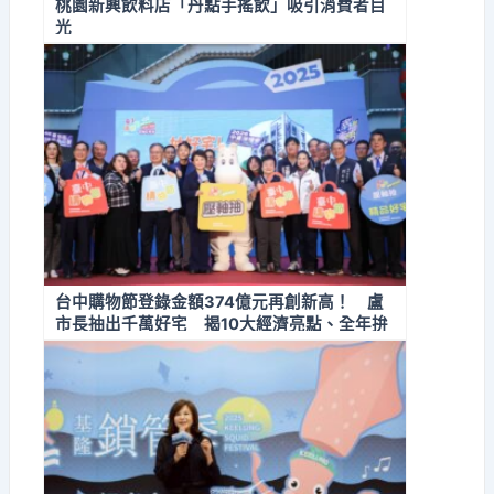
桃園新興飲料店「丹點手搖飲」吸引消費者目
光
台中購物節登錄金額374億元再創新高！ 盧
市長抽出千萬好宅 揭10大經濟亮點、全年拚
經濟不停歇