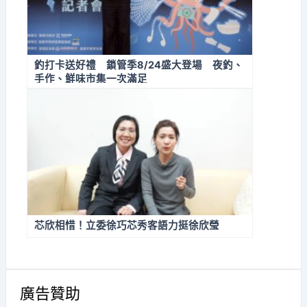
釣打卡送好禮 鎖管季8/24盛大登場 夜釣、
手作、鮮味市集一次滿足
芯欣相惜！立委徐巧芯秀客語力挺徐欣瑩
廣告贊助