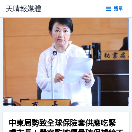
跳
天晴報媒體
選單
至
主
要
內
容
中東局勢致全球保險套供應吃緊