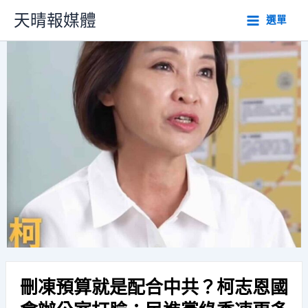
跳
天晴報媒體
選單
至
主
要
內
容
刪凍預算就是配合中共？柯志恩國