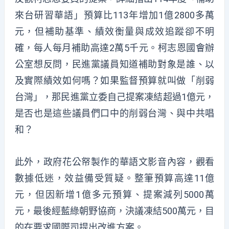
來台研習華語」預算比113年增加1億2800多萬
元，但補助基準、績效衡量與成效追蹤卻不明
確，每人每月補助高達2萬5千元。柯志恩國會辦
公室想反問，民進黨議員知道補助對象是誰、以
及實際績效如何嗎？如果監督預算就叫做「削弱
台灣」，那民進黨立委自己提案凍結超過1億元，
是否也是這些議員們口中的削弱台灣、與中共唱
和？
此外，政府花公帑製作的華語文影音內容，觀看
數據低迷，效益備受質疑。整筆預算高達11億
元，但因新增1億多元預算、提案減列5000萬
元，最後經藍綠朝野協商，決議凍結500萬元，目
的在要求國際司提出改進方案。