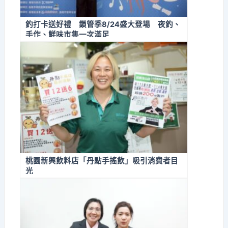
釣打卡送好禮 鎖管季8/24盛大登場 夜釣、
手作、鮮味市集一次滿足
桃園新興飲料店「丹點手搖飲」吸引消費者目
光