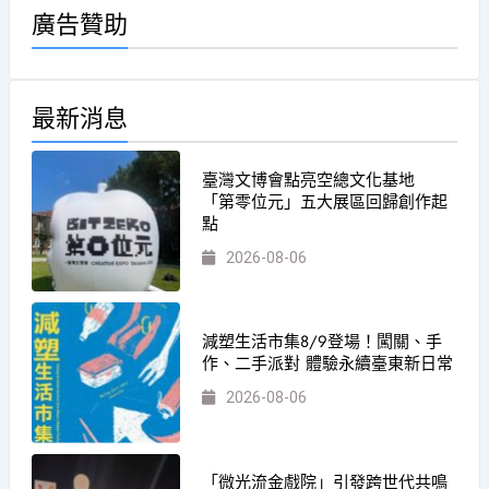
廣告贊助
最新消息
臺灣文博會點亮空總文化基地
「第零位元」五大展區回歸創作起
點
2026-08-06
減塑生活市集8/9登場！闖關、手
作、二手派對 體驗永續臺東新日常
2026-08-06
「微光流金戲院」引發跨世代共鳴