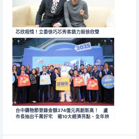
芯欣相惜！立委徐巧芯秀客語力挺徐欣瑩
台中購物節登錄金額374億元再創新高！ 盧
市長抽出千萬好宅 揭10大經濟亮點、全年拚
經濟不停歇