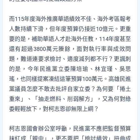
而115年度海外推廣華語績效不佳、海外考區報考
人數持續下滑，但年度預算仍接近10億元。更重
要的是，補助華語人才赴海外任教，114年度甚至
還有超過3800萬元賸餘，面對執行率與成效問
題，難道連要求檢討、適度減列都不行？更諷刺
的是，今年民進黨立委陳培瑜、林宜瑾、吳思
瑤，也同樣提案凍結這筆預算100萬元。高雄民進
黨議員怎麼不敢去批評自家立委？為何要「捲土
重來」、「抽走燃料、削弱解方」，又為何對綠
委輕輕放下，對柯志恩卻無限上綱？
柯志恩國會辦公室呼籲，民進黨不應把監督預算
抹紅成「親中」，更不要把「檢討績效」扭曲成