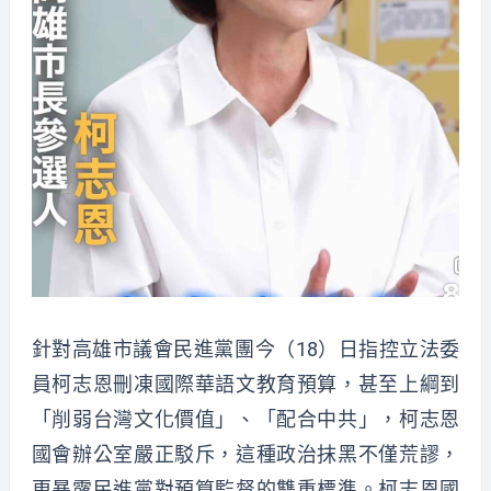
針對高雄市議會民進黨團今（18）日指控立法委
員柯志恩刪凍國際華語文教育預算，甚至上綱到
「削弱台灣文化價值」、「配合中共」，柯志恩
國會辦公室嚴正駁斥，這種政治抹黑不僅荒謬，
更暴露民進黨對預算監督的雙重標準。柯志恩國