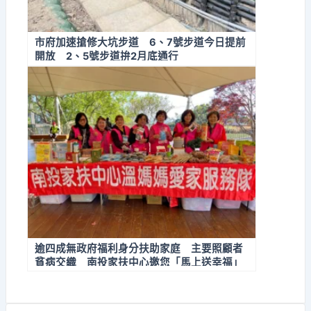
市府加速搶修大坑步道 6、7號步道今日提前
開放 2、5號步道拚2月底通行
逾四成無政府福利身分扶助家庭 主要照顧者
貧病交織 南投家扶中心邀您「馬上送幸福」
助弱勢家庭走出醫療困境