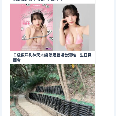
Ｉ級東洋乳神天木純 浪漫登場台灣唯一生日見
面會