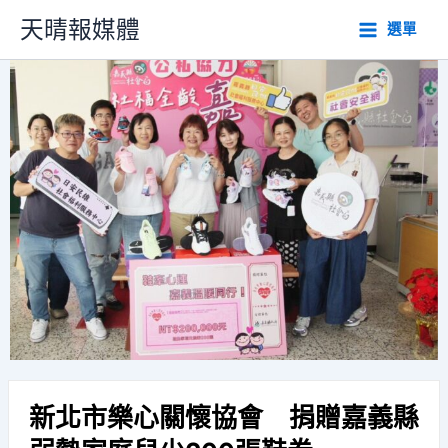
跳
天晴報媒體
選單
至
主
要
內
容
新北市樂心關懷協會 捐贈嘉義縣