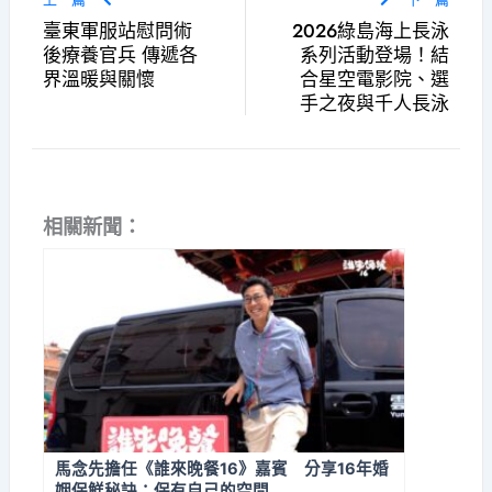
臺東軍服站慰問術
2026綠島海上長泳
後療養官兵 傳遞各
系列活動登場！結
界溫暖與關懷
合星空電影院、選
手之夜與千人長泳
相關新聞：
馬念先擔任《誰來晚餐16》嘉賓 分享16年婚
姻保鮮秘訣：保有自己的空間