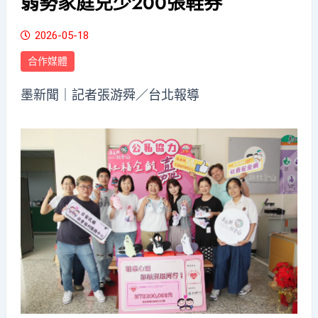
弱勢家庭兒少200張鞋券
2026-05-18
合作媒體
墨新聞
｜記者張游舜／台北報導