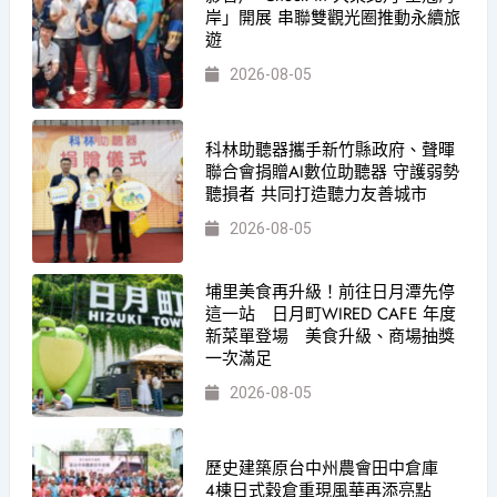
岸」開展 串聯雙觀光圈推動永續旅
遊
2026-08-05
科林助聽器攜手新竹縣政府、聲暉
聯合會捐贈AI數位助聽器 守護弱勢
聽損者 共同打造聽力友善城市
2026-08-05
埔里美食再升級！前往日月潭先停
這一站 日月町WIRED CAFE 年度
新菜單登場 美食升級、商場抽獎
一次滿足
2026-08-05
歷史建築原台中州農會田中倉庫
4棟日式穀倉重現風華再添亮點