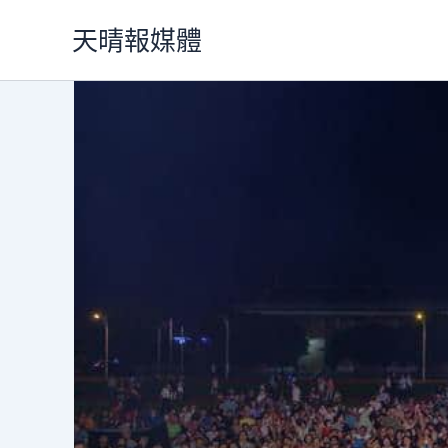
跳
天晴報媒體
至
主
要
內
容