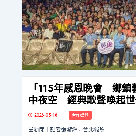
「115年感恩晚會 鄉鎮
中夜空 經典歌聲喚起世
2026-05-18
合作媒體
墨新聞
｜記者張游舜／台北報導