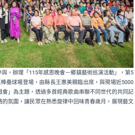
與，辦理「115年感恩晚會－鄉鎮藝術巡演活動」，第5
區棒壘球場登場，由縣長王惠美親臨出席，與現場近5000
唱會」為主題，透過多首經典歌曲串聯不同世代的共同記
絡的氛圍，讓民眾在熟悉旋律中回味青春歲月，展現藝文