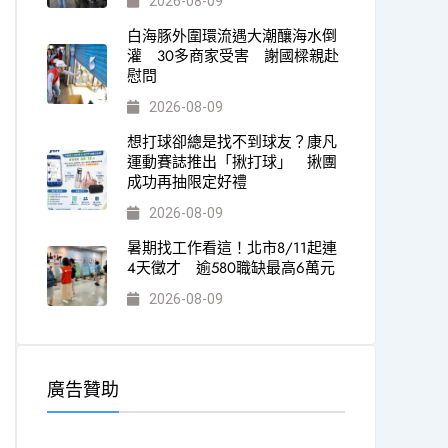
2026-08-09
白海豚外圍環流遇大潮釀海水倒
灌 30多商家受害 謝國樑親赴
慰問
2026-08-09
想打球卻總是找不到球友？康凡
運動賽誌推出「揪打球」 揪團
成功再抽限定好禮
2026-08-09
暑期找工作看這！北市8/11起連
4天徵才 逾580職缺最高6萬元
2026-08-09
廣告贊助