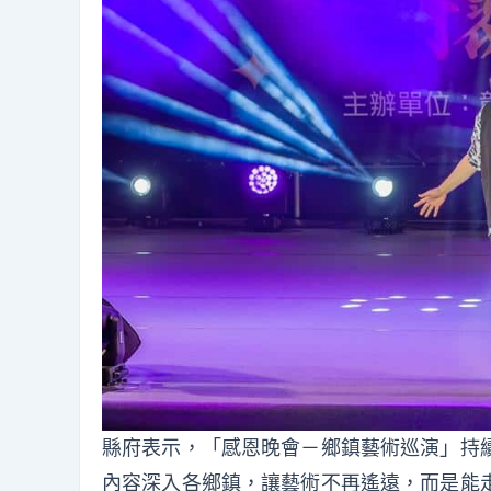
縣府表示，「感恩晚會－鄉鎮藝術巡演」持
內容深入各鄉鎮，讓藝術不再遙遠，而是能