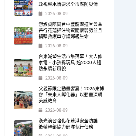
政視察水情要求全市嚴防災情
2026-08-09
游淑貞陪同台中豐龍聖道堂公益
善行花蓮挹注物資關懷弱勢並且
捐贈救護車守護鄉親生命
2026-08-09
台東減塑生活市集落幕！大人修
家電、小孩拆玩具 逾2000人體
驗永續新風貌
2026-08-09
父親節限定動畫饗宴！2026東博
會「未來人孵化器」以動畫深耕
美感教育
2026-08-09
漢光演習強化花蓮港安全防護
後輔幹部協力部隊執行任務