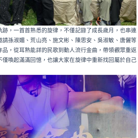
軌跡，一首首熟悉的旋律，不僅記錄了成長歲月，也串連
邀請孫淑媚、荒山亮、施文彬、陳思安、吳淑敏、唐儷等
作品，從耳熟能詳的民歌到動人流行金曲，帶領觀眾重返
不僅喚起滿滿回憶，也讓大家在旋律中重新找回屬於自己