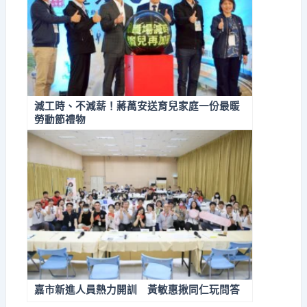
減工時、不減薪！蔣萬安送育兒家庭一份最暖
勞動節禮物
嘉市新進人員熱力開訓 黃敏惠揪同仁玩問答