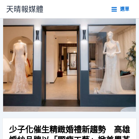
跳
天晴報媒體
選單
至
主
要
內
容
少子化催生精緻婚禮新趨勢 高雄