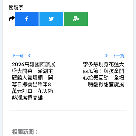
關鍵字
上一篇
下一篇
2026高雄國際旅展
李多慧現身花蓮大
盛大開幕 澎湖主
西瓜節！與孩童開
題館人氣爆棚 開
心尬舞互動 全場
幕日即衝出單筆8
嗨翻掀甜蜜旋風
萬元訂單 花火節
熱潮席捲高雄
相關新聞：