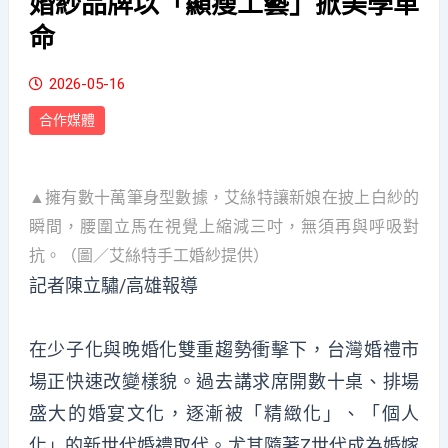
婚紗品牌以「顯瘦工藝」掀美學革
命
2026-05-16
合作媒體
▲擁有數十萬筆身型數據，艾絲特讓新娘在披上白紗的
瞬間，腰圍立馬在視覺上縮減三吋，無須再與呼吸對
抗。（圖／艾絲特手工婚紗提供）
記者陳立驌/高雄報導
在少子化與晚婚化雙重趨勢衝擊下，台灣婚禮市
場正快速改變樣貌。過去講求席開數十桌、排場
盛大的婚宴文化，逐漸被「精緻化」、「個人
化」的新世代婚禮取代。尤其隨著Z世代成為婚嫁