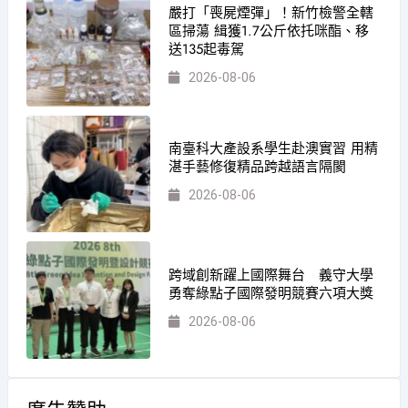
嚴打「喪屍煙彈」！新竹檢警全轄
區掃蕩 緝獲1.7公斤依托咪酯、移
送135起毒駕
2026-08-06
南臺科大產設系學生赴澳實習 用精
湛手藝修復精品跨越語言隔閡
2026-08-06
跨域創新躍上國際舞台 義守大學
勇奪綠點子國際發明競賽六項大獎
2026-08-06